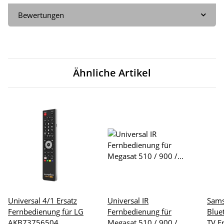
Bewertungen
Ähnliche Artikel
Universal 4/1 Ersatz
Universal IR
Sam
Fernbedienung für LG
Fernbedienung für
Blue
AKB73756504
Megasat 510 / 900 /
TV E