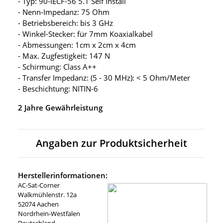
- Typ: 90-IECF-56 5.1 Self Install
- Nenn-Impedanz: 75 Ohm
- Betriebsbereich: bis 3 GHz
- Winkel-Stecker: für 7mm Koaxialkabel
- Abmessungen: 1cm x 2cm x 4cm
- Max. Zugfestigkeit: 147 N
- Schirmung: Class A++
- Transfer Impedanz: (5 - 30 MHz): < 5 Ohm/Meter
- Beschichtung: NITIN-6
2 Jahre Gewährleistung
Angaben zur Produktsicherheit
Herstellerinformationen:
AC-Sat-Corner
Walkmühlenstr. 12a
52074 Aachen
Nordrhein-Westfalen
Deutschland