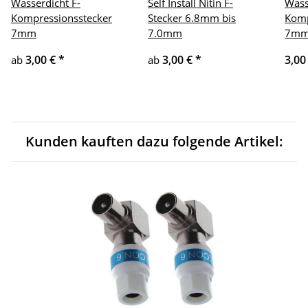
Wasserdicht F-
Self Install Nitin F-
Wass
Kompressionsstecker
Stecker 6.8mm bis
Komp
7mm
7.0mm
7m
3,00 €
*
3,00 €
*
3,00
ab
ab
Kunden kauften dazu folgende Artikel: