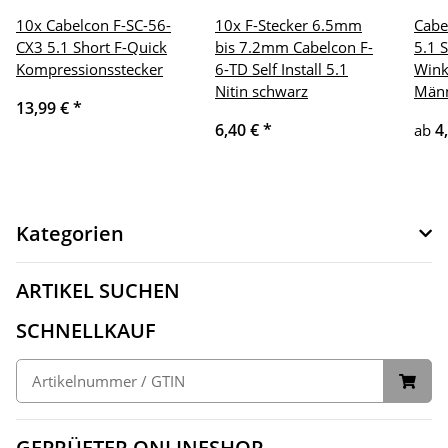
10x Cabelcon F-SC-56-
10x F-Stecker 6.5mm
Cabe
CX3 5.1 Short F-Quick
bis 7.2mm Cabelcon F-
5.1 S
Kompressionsstecker
6-TD Self Install 5.1
Wink
Nitin schwarz
Männ
13,99 €
*
6,40 €
*
4
ab
Kategorien
ARTIKEL SUCHEN
SCHNELLKAUF
GEPRÜFTER ONLINESHOP