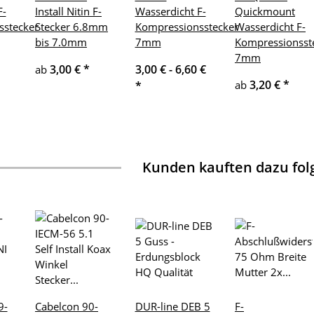
F-
Install Nitin F-
Wasserdicht F-
Quickmount
sstecker
Stecker 6.8mm
Kompressionsstecker
Wasserdicht F-
bis 7.0mm
7mm
Kompressionsst
7mm
3,00 €
*
3,00 € -
6,60 €
ab
3,20 €
*
ab
*
Kunden kauften dazu folg
9-
Cabelcon 90-
DUR-line DEB 5
F-