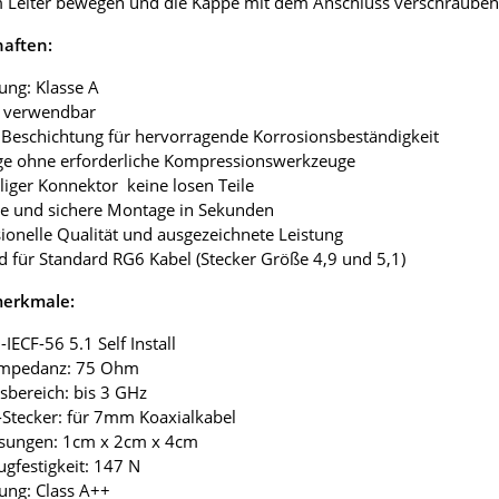
Leiter bewegen und die Kappe mit dem Anschluss verschrauben. S
haften:
ung: Klasse A
r verwendbar
6 Beschichtung für hervorragende Korrosionsbeständigkeit
ge ohne erforderliche Kompressionswerkzeuge
iliger Konnektor keine losen Teile
he und sichere Montage in Sekunden
sionelle Qualität und ausgezeichnete Leistung
d für Standard RG6 Kabel (Stecker Größe 4,9 und 5,1)
merkmale:
-IECF-56 5.1 Self Install
Impedanz: 75 Ohm
bsbereich: bis 3 GHz
-Stecker: für 7mm Koaxialkabel
sungen: 1cm x 2cm x 4cm
ugfestigkeit: 147 N
ung: Class A++