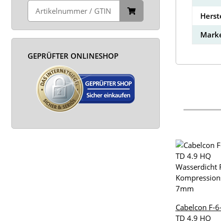
Herst
Marke
GEPRÜFTER ONLINESHOP
Cabelcon F-6
TD 4.9 HQ