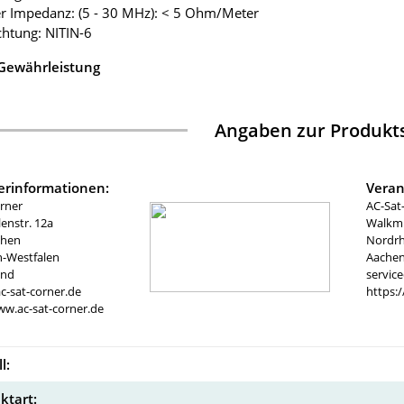
er Impedanz: (5 - 30 MHz): < 5 Ohm/Meter
chtung: NITIN-6
 Gewährleistung
Angaben zur Produkts
lerinformationen:
Veran
rner
AC-Sat
nstr. 12a
Walkmü
chen
Nordrh
n-Westfalen
Aachen
and
servic
c-sat-corner.de
https:
ww.ac-sat-corner.de
l:
ktart: