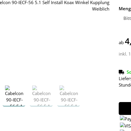
Meng
Bit
4
ab
inkl. 
So
Liefer
Stund