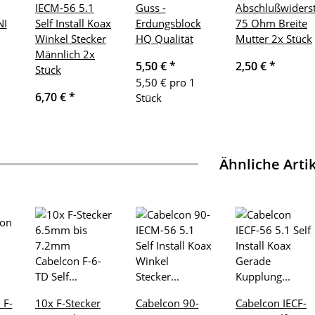
IECM-56 5.1
Guss -
Abschlußwiders
NI
Self Install Koax
Erdungsblock
75 Ohm Breite
Winkel Stecker
HQ Qualität
Mutter 2x Stück
Männlich 2x
5,50 €
*
2,50 €
*
Stück
5,50 € pro 1
6,70 €
*
Stück
Ähnliche Arti
 F-
10x F-Stecker
Cabelcon 90-
Cabelcon IECF-