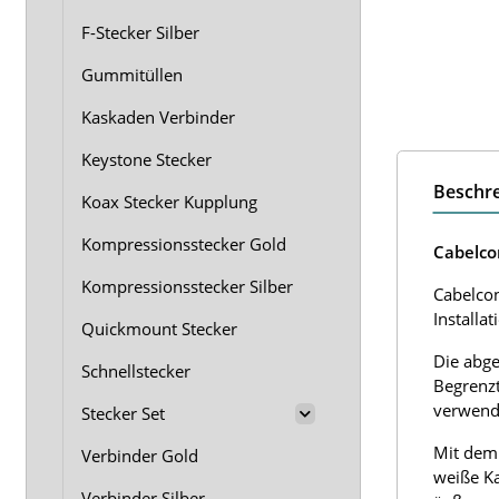
F-Stecker Silber
Gummitüllen
Kaskaden Verbinder
Keystone Stecker
Beschr
Koax Stecker Kupplung
Kompressionsstecker Gold
Cabelcon
Kompressionsstecker Silber
Cabelcon
Installa
Quickmount Stecker
Die abge
Schnellstecker
Begrenz
verwend
Stecker Set
Mit dem 
Verbinder Gold
weiße Ka
Verbinder Silber