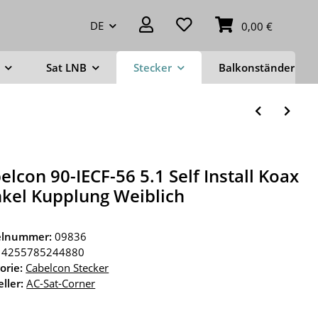
DE
0,00 €
Sat LNB
Stecker
Balkonständer
elcon 90-IECF-56 5.1 Self Install Koax
kel Kupplung Weiblich
kelnummer:
09836
4255785244880
orie:
Cabelcon Stecker
ller:
AC-Sat-Corner