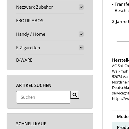
- Transf
Netzwerk Zubehör
- Beschi
EROTIK ABOS
2 Jahre
Handy / Home
E-Zigaretten
Herstel
B-WARE
AC-Sat-Co
Walkmühle
52074 Aa
Nordrhei
ARTIKEL SUCHEN
Deutschl
service@a
https://w
Model
SCHNELLKAUF
Produ