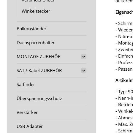
äußerem 
Winkelstecker
Eigensc
- Schirm
Balkonständer
- Wiede
- Nitin-
Dachsparrenhalter
- Monta
- Zweite
- Einfac
MONTAGE ZUBEHÖR
- Profes
- Passen
SAT / Kabel ZUBEHÖR
Artikel
Satfinder
- Typ: 90
- Nenn-
Überspannungsschutz
- Betrie
- Winkel
Verstärker
- Abmes
- Max. Z
USB Adapter
- Schirm