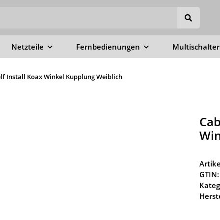
Netzteile
Fernbedienungen
Multischalter
elf Install Koax Winkel Kupplung Weiblich
Cab
Win
Arti
GTIN:
Kateg
Herste