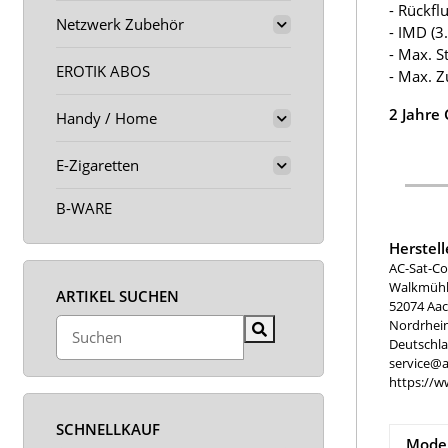
- Rückfl
Netzwerk Zubehör
- IMD (
- Max. S
EROTIK ABOS
- Max. Z
2 Jahre
Handy / Home
E-Zigaretten
B-WARE
Herstel
AC-Sat-Co
Walkmühle
ARTIKEL SUCHEN
52074 Aa
Nordrhei
Deutschl
service@a
https://w
SCHNELLKAUF
Model