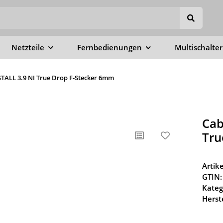
Netzteile
Fernbedienungen
Multischalter
STALL 3.9 NI True Drop F-Stecker 6mm
Cab
Tru
Arti
GTIN:
Kateg
Herste