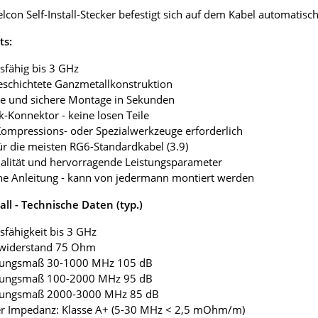
lcon Self-Install-Stecker befestigt sich auf dem Kabel automati
ts:
bsfähig bis 3 GHz
beschichtete Ganzmetallkonstruktion
he und sichere Montage in Sekunden
ck-Konnektor - keine losen Teile
Kompressions- oder Spezialwerkzeuge erforderlich
für die meisten RG6-Standardkabel (3.9)
ualität und hervorragende Leistungsparameter
che Anleitung - kann von jedermann montiert werden
tall - Technische Daten (typ.)
bsfähigkeit bis 3 GHz
nwiderstand 75 Ohm
mungsmaß 30-1000 MHz 105 dB
mungsmaß 100-2000 MHz 95 dB
mungsmaß 2000-3000 MHz 85 dB
fer Impedanz: Klasse A+ (5-30 MHz < 2,5 mOhm/m)