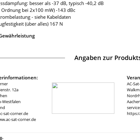
ussdämpfung: besser als -37 dB, typisch -40,2 dB
3. Ordnung bei 2x100 mW) -143 dBc
trombelastung - siehe Kabeldaten
ugfestigkeit (über alles) 167 N
 Gewährleistung
Angaben zur Produkts
lerinformationen:
Veran
rner
AC-Sat
nstr. 12a
Walkmü
chen
Nordrh
n-Westfalen
Aachen
and
servic
c-sat-corner.de
https:
ww.ac-sat-corner.de
l: