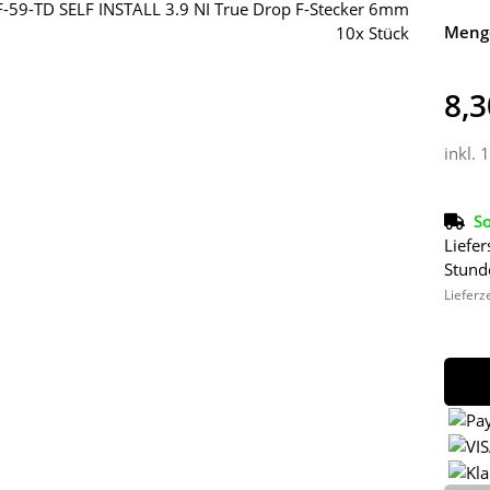
Meng
8,3
inkl. 
So
Liefer
Stund
Lieferz