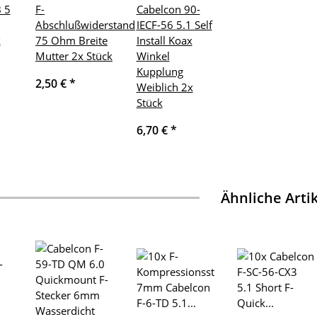
 5
F-
Cabelcon 90-
Abschlußwiderstand
IECF-56 5.1 Self
k
75 Ohm Breite
Install Koax
Mutter 2x Stück
Winkel
Kupplung
2,50 €
*
Weiblich 2x
Stück
6,70 €
*
Ähnliche Arti