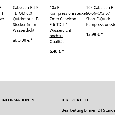
F-
Cabelcon F-59-
10x F-
10x Cabelcon F-
.1
TD QM 6.0
Kompressionsstecker
SC-56-CX3 5.1
oax
Quickmount F-
7mm Cabelcon
Short F-Quick
Stecker 6mm
F-6-TD 5.1
Kompressionsst
Wasserdicht
Wasserdicht
13,99 €
*
höchste
3,30 €
*
ab
Qualität
6,40 €
*
E INFORMATIONEN
IHRE VORTEILE
Bearbeitung binnen 24 Stund