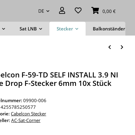
DE
0,00 €
Sat LNB
Stecker
Balkonständer
elcon F-59-TD SELF INSTALL 3.9 NI
e Drop F-Stecker 6mm 10x Stück
kelnummer:
09900-006
4255785250577
orie:
Cabelcon Stecker
ller:
AC-Sat-Corner