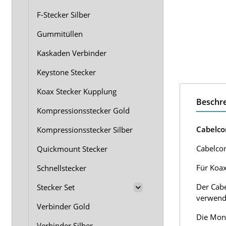
F-Stecker Silber
Gummitüllen
Kaskaden Verbinder
Keystone Stecker
Koax Stecker Kupplung
Beschr
Kompressionsstecker Gold
Cabelco
Kompressionsstecker Silber
Cabelcon
Quickmount Stecker
Für Koax
Schnellstecker
Der Cabe
Stecker Set
verwende
Verbinder Gold
Die Mont
Verbinder Silber