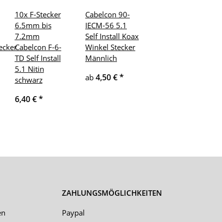
10x F-Stecker
Cabelcon 90-
6.5mm bis
IECM-56 5.1
7.2mm
Self Install Koax
ecker
Cabelcon F-6-
Winkel Stecker
TD Self Install
Männlich
5.1 Nitin
4,50 €
*
ab
schwarz
6,40 €
*
ZAHLUNGSMÖGLICHKEITEN
en
Paypal