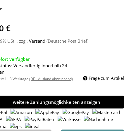
e:
0 €
19% USt. , zzgl.
Versand
(Deutsche Post Brief)
fort verfügbar
status: Versandfertig innerhalb 24
en
Frage zum Artikel
eit:
1 - 3 Werktage
(DE - Ausland abweichend)
weitere Zahlungsmöglichkeiten anzeigen