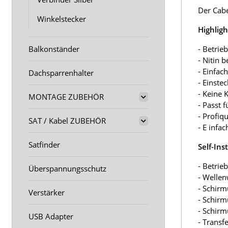
Der Cabe
Winkelstecker
Highligh
Balkonständer
- Betrie
- Nitin 
- Einfac
Dachsparrenhalter
- Einste
- Keine 
MONTAGE ZUBEHÖR
- Passt 
- Profiq
SAT / Kabel ZUBEHÖR
- E infa
Satfinder
Self-Ins
- Betrie
Überspannungsschutz
- Welle
- Schir
Verstärker
- Schir
- Schir
USB Adapter
- Trans