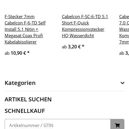
F-Stecker 7mm
Cabelcon F-SC-6-TD 5.1
Cabe
Cabelcon F-6-TD Self
Short F-Quick
7.0 
Install 5.1 Nitin +
Kompressionsstecker
Wass
Megasat Coax Profi
HQ Wasserdicht
Komp
Kabelabisolierer
7m
3,20 €
*
ab
10,90 €
*
3
ab
ab
Kategorien
ARTIKEL SUCHEN
SCHNELLKAUF