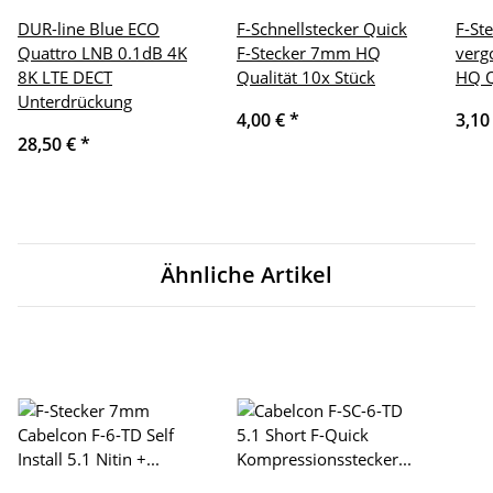
DUR-line Blue ECO
F-Schnellstecker Quick
F-St
Quattro LNB 0.1dB 4K
F-Stecker 7mm HQ
verg
8K LTE DECT
Qualität 10x Stück
HQ Q
Unterdrückung
4,00 €
*
3,10
28,50 €
*
Ähnliche Artikel