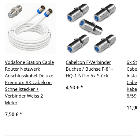
Vodafone Station Cable
Cabelcon F-Verbinder
6x S
Router Netzwerk
Buchse / Buchse F-81-
Cabe
Anschlusskabel Deluxe
HQ-1 NiTin 5x Stück
Insta
Premium 8K Cabelcon
Cabe
4,50 €
*
Schnellstecker +
Kabe
Verbinder Weiss 2
6/59
Meter
11,9
7,50 €
*