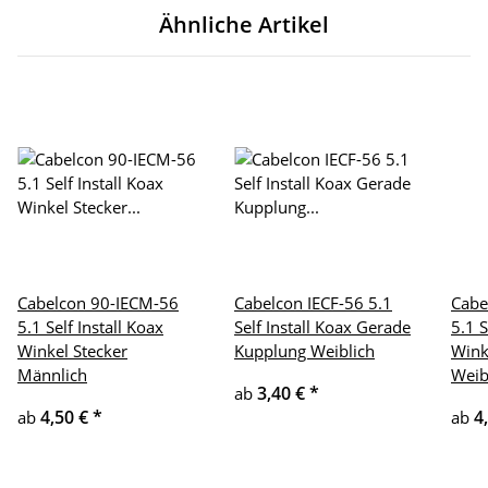
Ähnliche Artikel
Cabelcon 90-IECM-56
Cabelcon IECF-56 5.1
Cabe
5.1 Self Install Koax
Self Install Koax Gerade
5.1 S
Winkel Stecker
Kupplung Weiblich
Wink
Männlich
Weib
3,40 €
*
ab
4,50 €
*
4
ab
ab