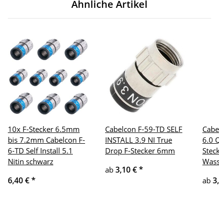
Ähnliche Artikel
10x F-Stecker 6.5mm
Cabelcon F-59-TD SELF
Cabe
bis 7.2mm Cabelcon F-
INSTALL 3.9 NI True
6.0 
6-TD Self Install 5.1
Drop F-Stecker 6mm
Stec
Nitin schwarz
Wass
3,10 €
*
ab
6,40 €
*
3
ab