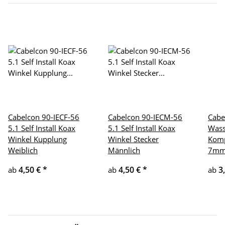
Cabelcon 90-IECF-56
Cabelcon 90-IECM-56
Cabe
5.1 Self Install Koax
5.1 Self Install Koax
Wass
Winkel Kupplung
Winkel Stecker
Komp
Weiblich
Männlich
7m
4,50 €
*
4,50 €
*
3
ab
ab
ab