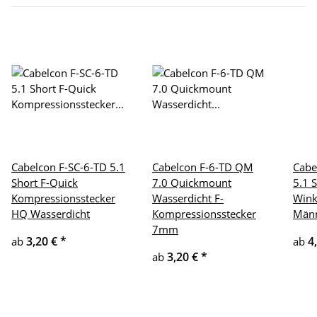
Cabelcon F-SC-6-TD 5.1
Cabelcon F-6-TD QM
Cabe
Short F-Quick
7.0 Quickmount
5.1 S
Kompressionsstecker
Wasserdicht F-
Wink
HQ Wasserdicht
Kompressionsstecker
Männ
7mm
3,20 €
*
4
ab
ab
3,20 €
*
ab