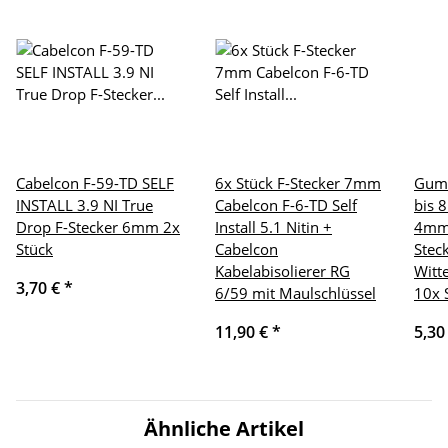
Cabelcon F-59-TD SELF
6x Stück F-Stecker 7mm
Gumm
INSTALL 3.9 NI True
Cabelcon F-6-TD Self
bis 
Drop F-Stecker 6mm 2x
Install 5.1 Nitin +
4mm 
Stück
Cabelcon
Stec
Kabelabisolierer RG
Witt
3,70 €
*
6/59 mit Maulschlüssel
10x 
11,90 €
*
5,30
Ähnliche Artikel