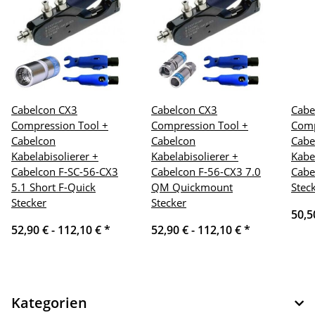
Cabelcon CX3
Cabelcon CX3
Cabe
Compression Tool +
Compression Tool +
Comp
Cabelcon
Cabelcon
Cabe
Kabelabisolierer +
Kabelabisolierer +
Kabe
Cabelcon F-SC-56-CX3
Cabelcon F-56-CX3 7.0
Cabe
5.1 Short F-Quick
QM Quickmount
Stec
Stecker
Stecker
50,5
52,90 € -
112,10 €
*
52,90 € -
112,10 €
*
Kategorien