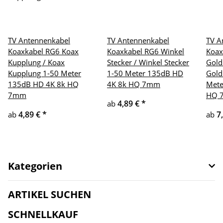
TV Antennenkabel
TV Antennenkabel
TV A
Koaxkabel RG6 Koax
Koaxkabel RG6 Winkel
Koax
Kupplung / Koax
Stecker / Winkel Stecker
Gold
Kupplung 1-50 Meter
1-50 Meter 135dB HD
Gold
135dB HD 4K 8k HQ
4K 8k HQ 7mm
Mete
7mm
HQ 
4,89 €
*
ab
4,89 €
*
7
ab
ab
Kategorien
ARTIKEL SUCHEN
SCHNELLKAUF