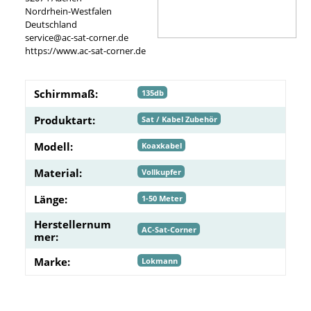
Nordrhein-Westfalen
Deutschland
service@ac-sat-corner.de
https://www.ac-sat-corner.de
Schirmmaß:
135db
Produktart:
Sat / Kabel Zubehör
Modell:
Koaxkabel
Material:
Vollkupfer
Länge:
1-50 Meter
Herstellernum
AC-Sat-Corner
mer:
Marke:
Lokmann