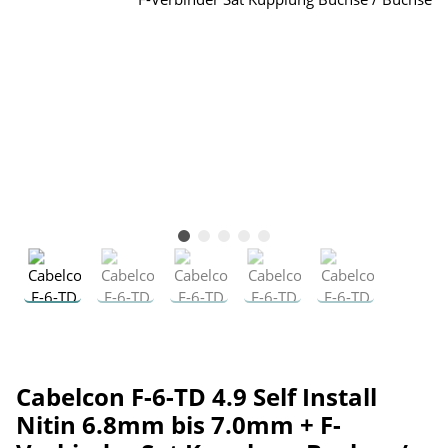
Cabelcon F-6-TD 4.9 Self Install
Nitin 6.8mm bis 7.0mm + F-