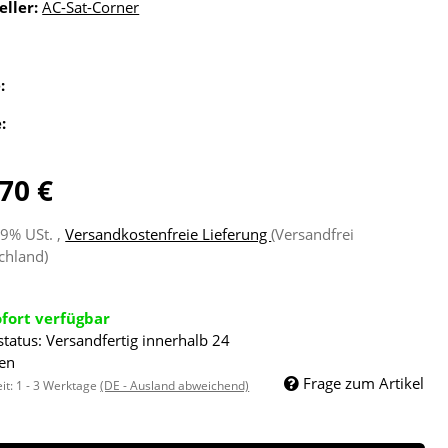
eller:
AC-Sat-Corner
e:
e:
70 €
19% USt. ,
Versandkostenfreie Lieferung
(Versandfrei
chland)
ofort verfügbar
status: Versandfertig innerhalb 24
en
Frage zum Artikel
eit:
1 - 3 Werktage
(DE - Ausland abweichend)