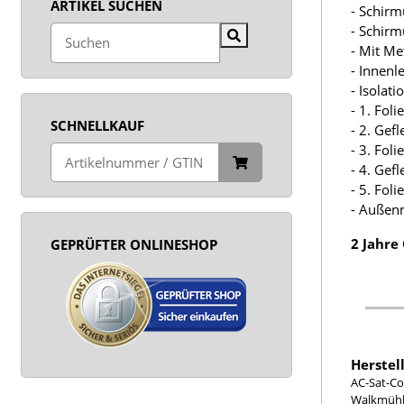
ARTIKEL SUCHEN
- Schirm
- Schir
- Mit M
- Innenl
- Isolat
- 1. Fol
SCHNELLKAUF
- 2. Gef
- 3. Fol
- 4. Gef
- 5. Fol
- Außen
2 Jahre
GEPRÜFTER ONLINESHOP
Herstel
AC-Sat-Co
Walkmühle