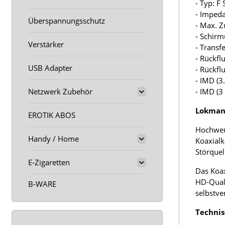
- Typ: F
- Imped
Überspannungsschutz
- Max. Z
- Schir
Verstärker
- Trans
- Rückfl
USB Adapter
- Rückf
- IMD (3
Netzwerk Zubehör
- IMD (
Lokmann
EROTIK ABOS
Hochwert
Handy / Home
Koaxialk
Störquel
E-Zigaretten
Das Koax
HD-Quali
B-WARE
selbstve
Technis