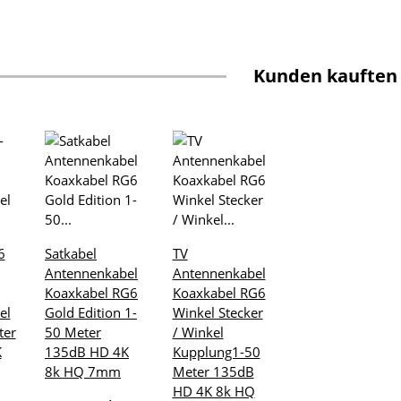
Kunden kauften
6
Satkabel
TV
Antennenkabel
Antennenkabel
Koaxkabel RG6
Koaxkabel RG6
el
Gold Edition 1-
Winkel Stecker
ter
50 Meter
/ Winkel
K
135dB HD 4K
Kupplung1-50
8k HQ 7mm
Meter 135dB
HD 4K 8k HQ