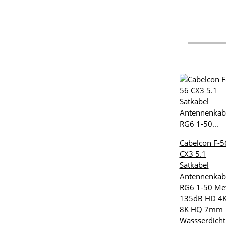
Cabelcon F-5
CX3 5.1
Satkabel
Antennenkab
RG6 1-50 Me
135dB HD 4
8K HQ 7mm
Wassserdicht