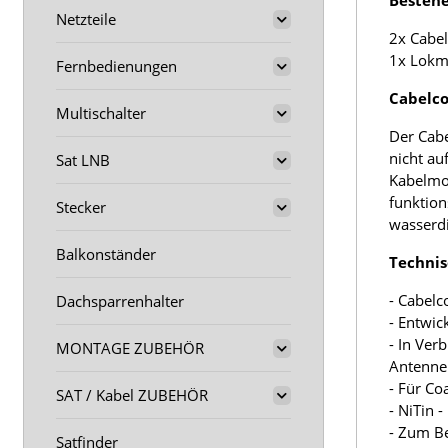
Bestehe
Netzteile
2x Cabel
1x Lokm
Fernbedienungen
Cabelco
Multischalter
Der Cabe
nicht au
Sat LNB
Kabelmod
funktion
Stecker
wasserdi
Balkonständer
Technis
- Cabelc
Dachsparrenhalter
- Entwic
- In Ver
MONTAGE ZUBEHÖR
Antenne
- Für C
SAT / Kabel ZUBEHÖR
- NiTin 
- Zum Be
Satfinder