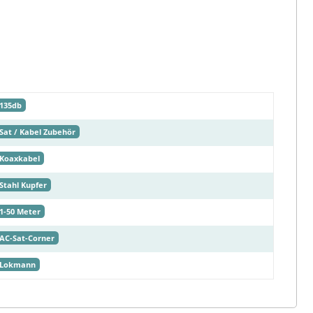
135db
Sat / Kabel Zubehör
Koaxkabel
Stahl Kupfer
1-50 Meter
AC-Sat-Corner
Lokmann