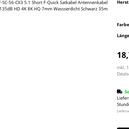
Herst
Farb
Läng
18,
inkl. 
Deuts
S
Liefer
Stund
Lieferz