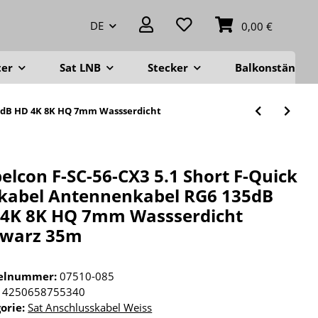
DE
0,00 €
ter
Sat LNB
Stecker
Balkonständer
135dB HD 4K 8K HQ 7mm Wassserdicht
elcon F-SC-56-CX3 5.1 Short F-Quick
kabel Antennenkabel RG6 135dB
4K 8K HQ 7mm Wassserdicht
hwarz 35m
kelnummer:
07510-085
4250658755340
orie:
Sat Anschlusskabel Weiss