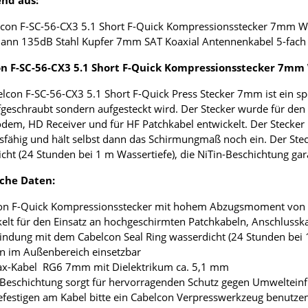
nd aus:
con F-SC-56-CX3 5.1 Short F-Quick Kompressionsstecker 7mm Wa
ann 135dB Stahl Kupfer 7mm SAT Koaxial Antennenkabel 5-fach 
n F-SC-56-CX3 5.1 Short F-Quick Kompressionsstecker 7mm
lcon F-SC-56-CX3 5.1 Short F-Quick Press Stecker 7mm ist ein s
fgeschraubt sondern aufgesteckt wird. Der Stecker wurde für den
em, HD Receiver und für HF Patchkabel entwickelt. Der Stecker i
sfähig und hält selbst dann das Schirmungmaß noch ein. Der Stec
cht (24 Stunden bei 1 m Wassertiefe), die NiTin-Beschichtung gar
che Daten:
on F-Quick Kompressionsstecker mit hohem Abzugsmoment von mi
kelt für den Einsatz an hochgeschirmten Patchkabeln, Anschlus
bindung mit dem Cabelcon Seal Ring wasserdicht (24 Stunden bei
n im Außenbereich einsetzbar
oax-Kabel RG6 7mm mit Dielektrikum ca. 5,1 mm
- Beschichtung sorgt für hervorragenden Schutz gegen Umwelteinf
festigen am Kabel bitte ein Cabelcon Verpresswerkzeug benutze