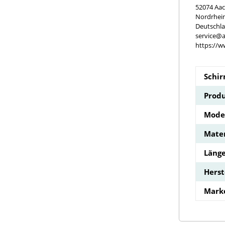
52074 Aa
Nordrhei
Deutschl
service@a
https://w
Schi
Produ
Model
Mater
Länge
Hers
Mark