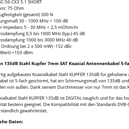
 SC-56-CX3 5.1 SHORT
anz: 75 Ohm
ugfestigkeit (gesamt) 300 N
mungsmaß 30 - 1000 MHz > 100 dB
fer Impedanz 5 - 30 MHz < 2,5 mOhm/m
ussdämpfung 0,5 bis 1000 MHz (typ.) 45 dB
lussdämpfung 1000 bis 3000 MHz 40 dB
. Ordnung bei 2 x 500 mW) -152 dBc
3 Wert) +103 dBm
 135dB Stahl Kupfer 7mm SAT Koaxial Antennenkabel 5-f
ig aufgebautes Koaxialkabel Stahl KUPFER 135dB für gehobene 
abel ist 5-fach geschirmt, hat ein Schirmungsmaß von 135dB und
len von außen. Dank seinem Durchmesser von nur 7mm ist das Koax
ialkabel Stahl KUPFER 135dB ist DIGITAL-tauglich und für das 
tät bestens geeignet. Die Kompatibilität mit den Standards DVB-
rständlich gewährleistet.
che Daten: