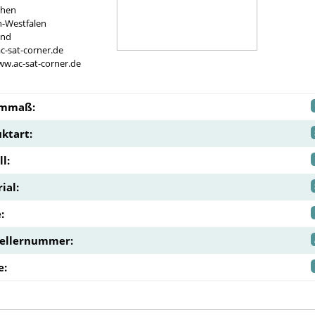
chen
n-Westfalen
and
c-sat-corner.de
ww.ac-sat-corner.de
rmmaß:
ktart:
l:
ial:
:
tellernummer:
e: