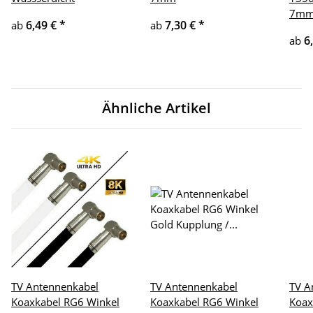
7m
6,49 €
*
7,30 €
*
ab
ab
6
ab
Ähnliche Artikel
TV Antennenkabel
TV Antennenkabel
TV A
Koaxkabel RG6 Winkel
Koaxkabel RG6 Winkel
Koax