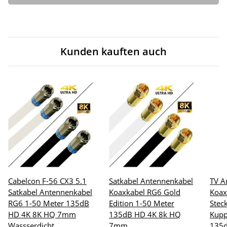
Kunden kauften auch
Cabelcon F-56 CX3 5.1
Satkabel Antennenkabel
TV A
Satkabel Antennenkabel
Koaxkabel RG6 Gold
Koax
RG6 1-50 Meter 135dB
Edition 1-50 Meter
Stec
HD 4K 8K HQ 7mm
135dB HD 4K 8k HQ
Kupp
Wassserdicht
7mm
135d