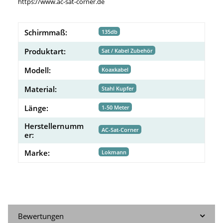
https://www.ac-sat-corner.de
Schirmmaß:
135db
Produktart:
Sat / Kabel Zubehör
Modell:
Koaxkabel
Material:
Stahl Kupfer
Länge:
1-50 Meter
Herstellernumm
AC-Sat-Corner
er:
Marke:
Lokmann
Bewertungen