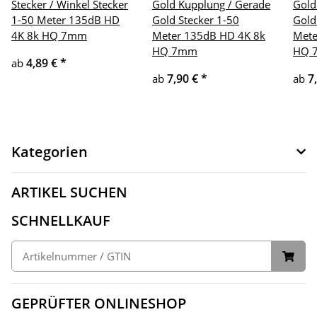
Stecker / Winkel Stecker
Gold Kupplung / Gerade
Gold
1-50 Meter 135dB HD
Gold Stecker 1-50
Gold
4K 8k HQ 7mm
Meter 135dB HD 4K 8k
Mete
HQ 7mm
HQ 
4,89 €
*
ab
7,90 €
*
7
ab
ab
Kategorien
ARTIKEL SUCHEN
SCHNELLKAUF
GEPRÜFTER ONLINESHOP