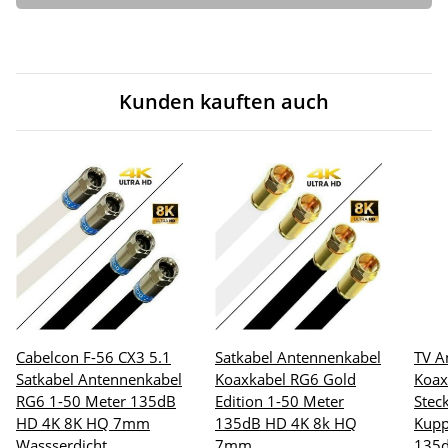
Kunden kauften auch
Cabelcon F-56 CX3 5.1
Satkabel Antennenkabel
TV A
Satkabel Antennenkabel
Koaxkabel RG6 Gold
Koax
RG6 1-50 Meter 135dB
Edition 1-50 Meter
Stec
HD 4K 8K HQ 7mm
135dB HD 4K 8k HQ
Kupp
Wassserdicht
7mm
135d