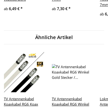
7m
6,49 €
*
7,30 €
*
ab
ab
6
ab
Ähnliche Artikel
TV Antennenkabel
TV Antennenkabel
Lokm
Koaxkabel RG6 Koax
Koaxkabel RG6 Winkel
Ante