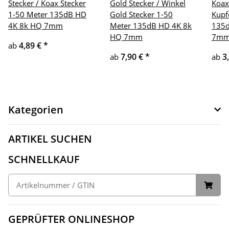
Stecker / Koax Stecker
Gold Stecker / Winkel
Koax
1-50 Meter 135dB HD
Gold Stecker 1-50
Kupf
4K 8k HQ 7mm
Meter 135dB HD 4K 8k
135d
HQ 7mm
7m
4,89 €
*
ab
7,90 €
*
3
ab
ab
Kategorien
ARTIKEL SUCHEN
SCHNELLKAUF
GEPRÜFTER ONLINESHOP