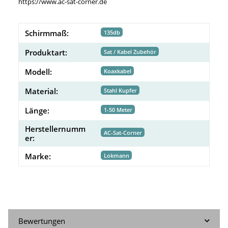
https://www.ac-sat-corner.de
Schirmmaß:
135db
Produktart:
Sat / Kabel Zubehör
Modell:
Koaxkabel
Material:
Stahl Kupfer
Länge:
1-50 Meter
Herstellernumm
AC-Sat-Corner
er:
Marke:
Lokmann
Bewertungen