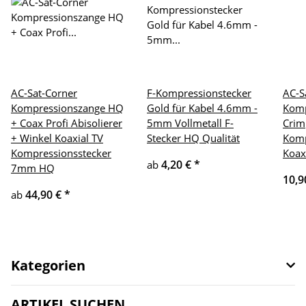
AC-Sat-Corner
F-Kompressionstecker
AC-S
Kompressionszange HQ
Gold für Kabel 4.6mm -
Komp
+ Coax Profi Abisolierer
5mm Vollmetall F-
Crim
+ Winkel Koaxial TV
Stecker HQ Qualität
Komp
Kompressionsstecker
Koax
4,20 €
*
ab
7mm HQ
10,9
44,90 €
*
ab
Kategorien
ARTIKEL SUCHEN