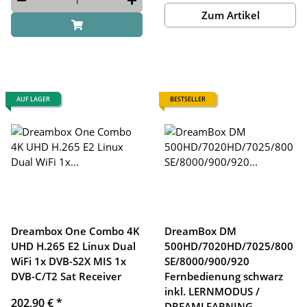
Zum Artikel
AUF LAGER
BESTSELLER
Dreambox One Combo 4K
DreamBox DM
UHD H.265 E2 Linux Dual
500HD/7020HD/7025/800
WiFi 1x DVB-S2X MIS 1x
SE/8000/900/920
DVB-C/T2 Sat Receiver
Fernbedienung schwarz
inkl. LERNMODUS /
202,90 €
*
DREAMLEARNING