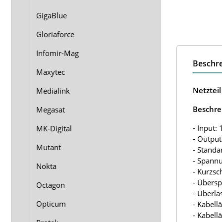
GigaBlue
Gloriaforce
Infomir-Mag
Beschr
Maxytec
Netztei
Medialink
Beschre
Megasat
- Input:
MK-Digital
- Output
Mutant
- Standa
- Spann
Nokta
- Kurzsc
- Übers
Octagon
- Überla
Opticum
- Kabell
- Kabell