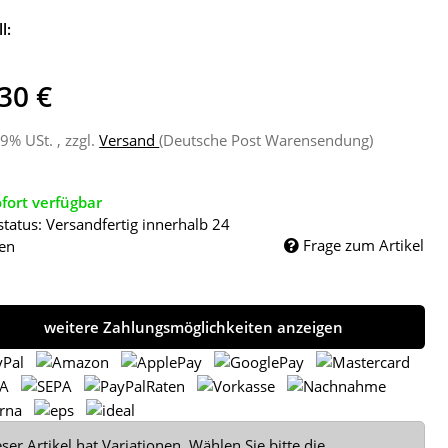
l:
30 €
19% USt. , zzgl.
Versand
(Deutsche Post Warensendung)
fort verfügbar
status: Versandfertig innerhalb 24
Frage zum Artikel
en
weitere Zahlungsmöglichkeiten anzeigen
ser Artikel hat Variationen. Wählen Sie bitte die