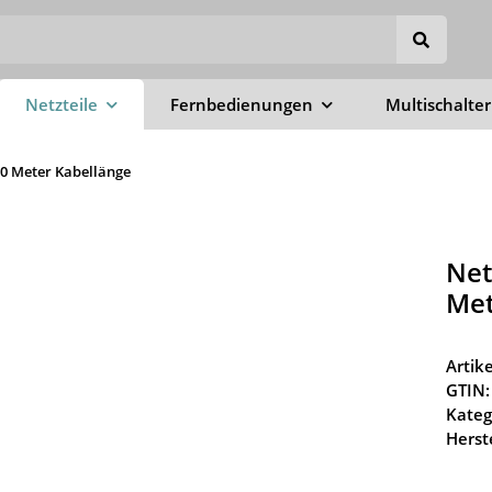
Netzteile
Fernbedienungen
Multischalter
90 Meter Kabellänge
Net
Met
Arti
GTIN:
Kateg
Herste