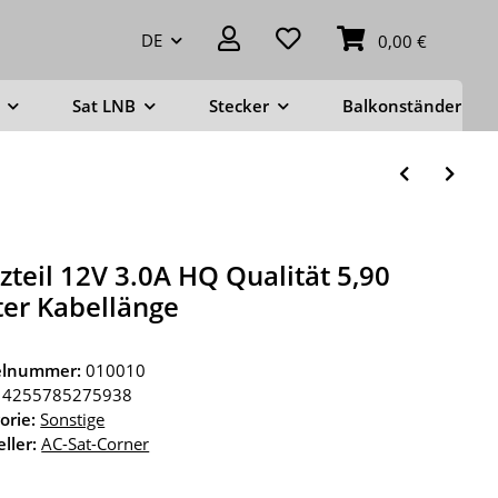
DE
0,00 €
Sat LNB
Stecker
Balkonständer
zteil 12V 3.0A HQ Qualität 5,90
er Kabellänge
kelnummer:
010010
4255785275938
orie:
Sonstige
ller:
AC-Sat-Corner