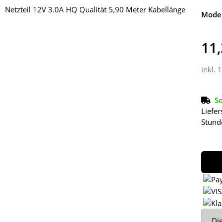
Model
11,
inkl. 
So
Liefer
Stund
x
Die