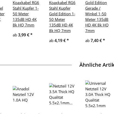
Koaxkabel RG6
Koaxkabel RG6
Gold Edition
el
Stahl Kupfer 1-
Stahl Kupfer
Gerade /
ter
50 Meter
Gold Edition 1-
Winkel 1-50
K
135dB HD 4K
50 Meter
Meter 135dB
8k HQ 7mm
135dB HD 4K
HD 4K 8k HQ
8k HQ 7mm
7mm
3,99 €
*
ab
4,19 €
*
7,40 €
*
ab
ab
Ähnliche Arti