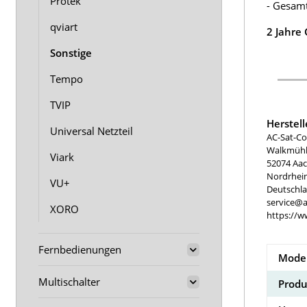
Protek
- Gesam
qviart
2 Jahre
Sonstige
Tempo
TVIP
Herstel
Universal Netzteil
AC-Sat-Co
Walkmühle
Viark
52074 Aa
Nordrhei
VU+
Deutschl
service@a
XORO
https://w
Fernbedienungen
Model
Multischalter
Produ