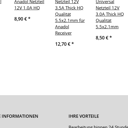
l
Anadol Netzteil
Netzteil 12V
Universal
12V 1.0A HQ
3.5A Thick HQ
Netzteil 12V
Qualität
3.0A Thick HQ
8,90 €
*
5.5x2.1mm für
Qualität
Anadol
5.5x2.1mm
Receiver
8,50 €
*
12,70 €
*
E INFORMATIONEN
IHRE VORTEILE
Bearbeitung binnen 24 Stund