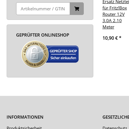
Ersatz Netztei
für Fritz!Box
Router 12V
3.0A 2.10
Meter
GEPRÜFTER ONLINESHOP
10,90 €
*
INFORMATIONEN
GESETZLICH
Produktsicherheit
Datenschutz