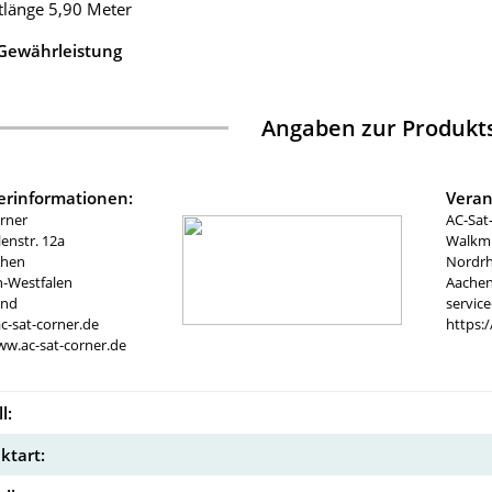
tlänge 5,90 Meter
 Gewährleistung
Angaben zur Produkts
lerinformationen:
Veran
rner
AC-Sat
nstr. 12a
Walkmü
chen
Nordrh
n-Westfalen
Aachen
and
servic
c-sat-corner.de
https:
ww.ac-sat-corner.de
l:
ktart: