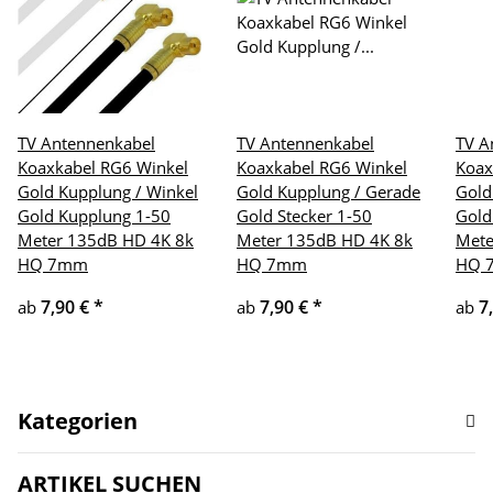
TV Antennenkabel
TV Antennenkabel
TV A
Koaxkabel RG6 Winkel
Koaxkabel RG6 Winkel
Koax
Gold Kupplung / Winkel
Gold Kupplung / Gerade
Gold
Gold Kupplung 1-50
Gold Stecker 1-50
Gold
Meter 135dB HD 4K 8k
Meter 135dB HD 4K 8k
Mete
HQ 7mm
HQ 7mm
HQ 
7,90 €
*
7,90 €
*
7
ab
ab
ab
Kategorien
ARTIKEL SUCHEN