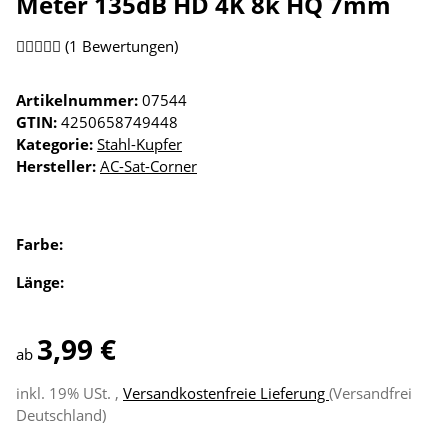
Meter 135dB HD 4K 8k HQ 7mm
(1 Bewertungen)
Artikelnummer:
07544
GTIN:
4250658749448
Kategorie:
Stahl-Kupfer
Hersteller:
AC-Sat-Corner
Farbe:
Länge:
3,99 €
ab
inkl. 19% USt. ,
Versandkostenfreie Lieferung
(Versandfrei
Deutschland)