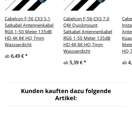
Cabelcon F-56 CX3 5.1
Cabelcon F-56-CX3 7.0
Cabe
Satkabel Antennenkabel
QM Quickmount
Insta
RG6 1-50 Meter 135dB
Satkabel Antennenkabel
Ante
HD 4K 8K HQ 7mm
RG6 1-50 Meter 135dB
Koax
Wassserdicht
HD 4K 8K HQ 7mm
Mete
Wassserdicht
HQ 
6,49 €
*
ab
5,39 €
*
4
ab
ab
Kunden kauften dazu folgende
Artikel: