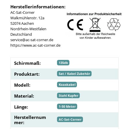
Herstellerinformationen:
AC-Sat-Corner
Walkmühlenstr. 12a
52074 Aachen
Nordrhein-Westfalen
Deutschland
service@ac-sat-corner.de
https://www.ac-sat-corner.de
Schirmmaß:
135db
Produktart:
Sat / Kabel Zubehör
Modell:
Koaxkabel
Material:
Stahl Kupfer
Länge:
1-50 Meter
Herstellernum
AC-Sat-Corner
mer: