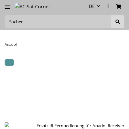
DE
Anadol