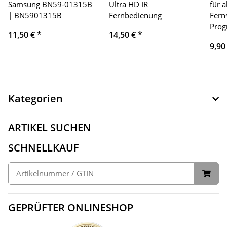
Samsung BN59-01315B
Ultra HD IR
für a
| BN5901315B
Fernbedienung
Fern
Prog
11,50 €
*
14,50 €
*
9,90
Kategorien
ARTIKEL SUCHEN
SCHNELLKAUF
GEPRÜFTER ONLINESHOP