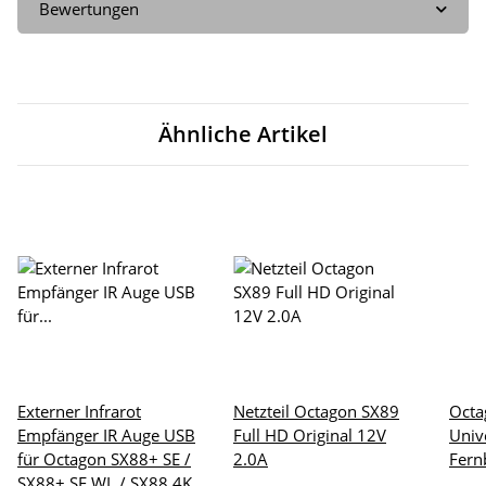
Bewertungen
Ähnliche Artikel
Externer Infrarot
Netzteil Octagon SX89
Octa
Empfänger IR Auge USB
Full HD Original 12V
Univ
für Octagon SX88+ SE /
2.0A
Fern
SX88+ SE WL / SX88 4K