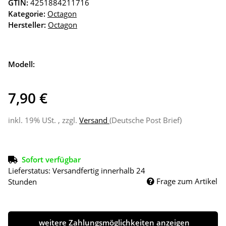
GTIN:
4251884211716
Kategorie:
Octagon
Hersteller:
Octagon
Modell:
7,90 €
inkl. 19% USt. , zzgl.
Versand
(Deutsche Post Brief)
Sofort verfügbar
Lieferstatus: Versandfertig innerhalb 24
Frage zum Artikel
Stunden
weitere Zahlungsmöglichkeiten anzeigen