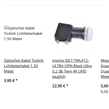
Optisches Kabel Toslink
Inverto IDLT-TWL412-
Meg
Lichtleiterkabel 1.50
ULTRA-OPN Black Ultra
Koax
Meter
0.2 db Twin 4K UHD
Quad
tauglich
Mete
3,90 €
*
22,90 €
*
5,60
0,56