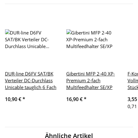
DUR-line D6FV SAT/BK
Gibertini MFP 2-40 XP-
F-Ko
Verteiler DC-Durchlass
Premium 2-fach
Voll
Unicable tauglich 6 Fach
Multifeedhalter SE/XP
Stück
10,90 €
*
16,90 €
*
3,55
0,71
Ähnliche Artikel