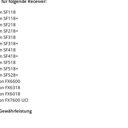
für folgende Receiver:
on SF118
on SF118+
on SF218
on SF218+
on SF318
on SF318+
on SF418
on SF418+
on SF518
on SF518+
on SF528+
son FX6600
son FX6318
son FX6018
son FX7600 UCI
 Gewährleistung