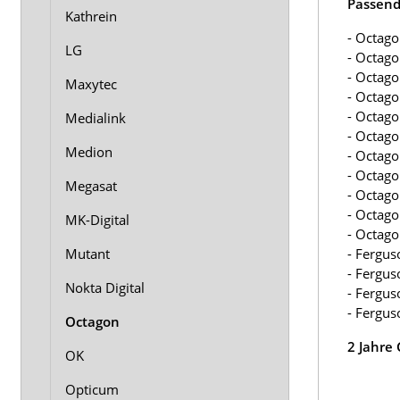
Passend 
Kathrein
- Octag
LG
- Octag
- Octag
Maxytec
- Octag
- Octag
Medialink
- Octag
Medion
- Octag
- Octag
Megasat
- Octag
- Octag
MK-Digital
- Octag
- Fergu
Mutant
- Fergu
Nokta Digital
- Fergu
- Fergu
Octagon
2 Jahre
OK
Opticum