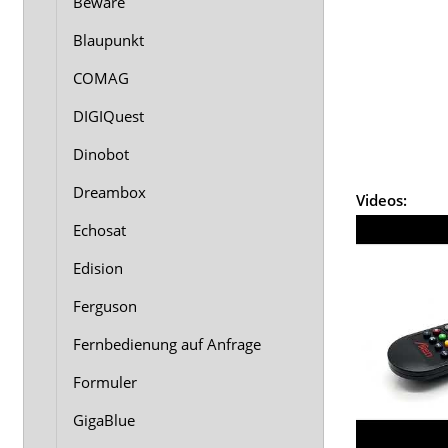
Beware
Blaupunkt
COMAG
DIGIQuest
Dinobot
Dreambox
Videos:
Echosat
Edision
Ferguson
Fernbedienung auf Anfrage
Formuler
GigaBlue