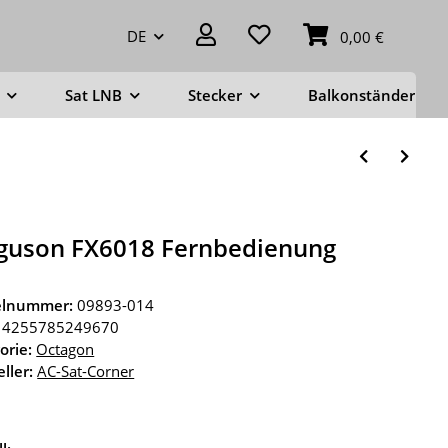
DE
0,00 €
Sat LNB
Stecker
Balkonständer
guson FX6018 Fernbedienung
kelnummer:
09893-014
4255785249670
orie:
Octagon
ller:
AC-Sat-Corner