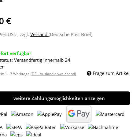
l:
0 €
19% USt. , zzgl.
Versand
(Deutsche Post Brief)
fort verfügbar
status: Versandfertig innerhalb 24
en
Frage zum Artikel
eit:
1 - 3 Werktage
(DE - Ausland abweichend)
weitere Zahlungsmöglichkeiten anzeigen