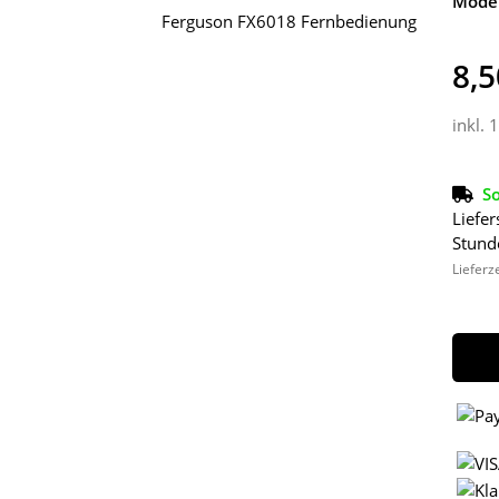
Model
8,5
inkl. 
So
Liefer
Stund
Lieferz