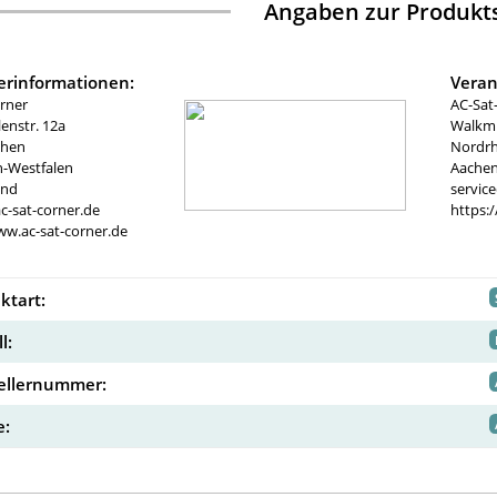
Angaben zur Produkts
lerinformationen:
Veran
rner
AC-Sat
nstr. 12a
Walkmü
chen
Nordrh
n-Westfalen
Aachen
and
servic
c-sat-corner.de
https:
ww.ac-sat-corner.de
ktart:
l:
ellernummer:
: