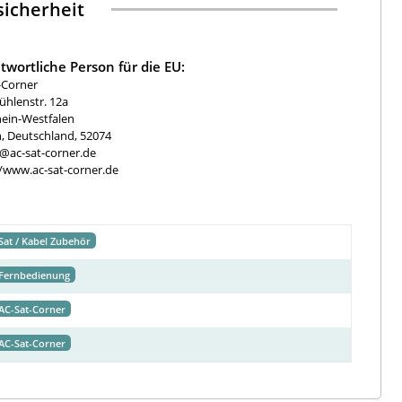
icherheit
twortliche Person für die EU:
-Corner
hlenstr. 12a
ein-Westfalen
, Deutschland, 52074
e@ac-sat-corner.de
//www.ac-sat-corner.de
Sat / Kabel Zubehör
Fernbedienung
AC-Sat-Corner
AC-Sat-Corner