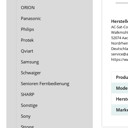
ORION
Panasonic
Herstel
AC-Sat-Co
Philips
Walkmühle
52074 Aa
Protek
Nordrhei
Deutschl
Qviart
service@a
https://w
Samsung
Schwaiger
Produ
Senioren Fernbedienung
Model
SHARP
Herst
Sonstige
Marke
Sony
Strong