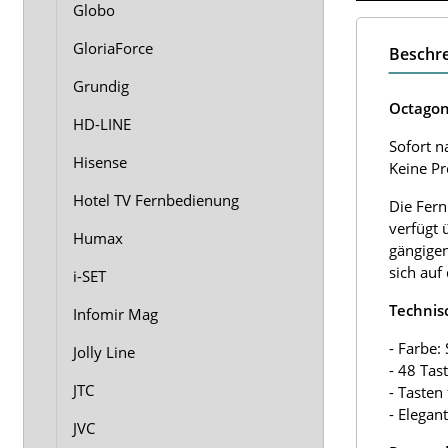
Globo
GloriaForce
Beschr
Grundig
Octagon
HD-LINE
Sofort n
Hisense
Keine P
Hotel TV Fernbedienung
Die Fern
verfügt 
Humax
gängigen
sich auf
i-SET
Technis
Infomir Mag
- Farbe:
Jolly Line
- 48 Tas
JTC
- Tasten
- Elegan
JVC