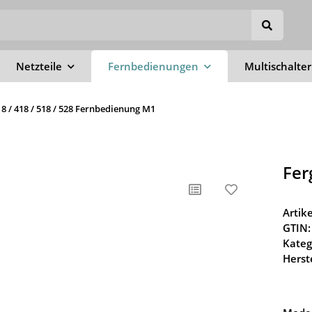
Netzteile
Fernbedienungen
Multischalter
18 / 418 / 518 / 528 Fernbedienung M1
Fer
Arti
GTIN:
Kateg
Herste