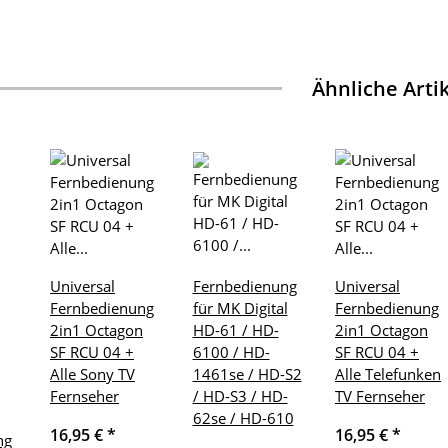
Ähnliche Arti
Universal
Fernbedienung
Universal
Fernbedienung
für MK Digital
Fernbedienung
2in1 Octagon
HD-61 / HD-
2in1 Octagon
SF RCU 04 +
6100 / HD-
SF RCU 04 +
Alle Sony TV
1461se / HD-S2
Alle Telefunken
Fernseher
/ HD-S3 / HD-
TV Fernseher
62se / HD-610
16,95 €
*
16,95 €
*
ng