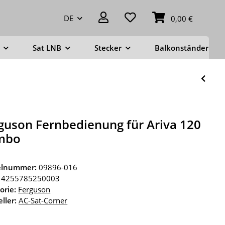
DE
0,00 €
Sat LNB
Stecker
Balkonständer
guson Fernbedienung für Ariva 120
mbo
kelnummer:
09896-016
4255785250003
orie:
Ferguson
ller:
AC-Sat-Corner