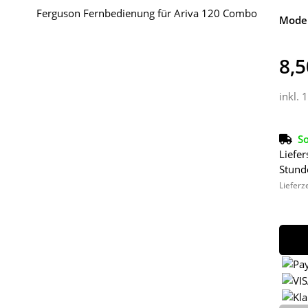
Model
8,5
inkl. 
So
Liefer
Stund
Lieferz