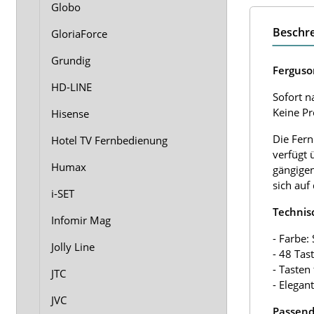
Globo
Beschr
GloriaForce
Grundig
Ferguso
HD-LINE
Sofort n
Keine P
Hisense
Die Fern
Hotel TV Fernbedienung
verfügt 
Humax
gängigen
sich auf
i-SET
Technis
Infomir Mag
- Farbe:
Jolly Line
- 48 Tas
- Tasten
JTC
- Elegan
JVC
Passend 