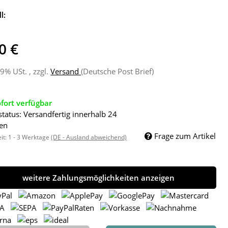
l:
0 €
19% USt. , zzgl.
Versand
(Deutsche Post Brief)
fort verfügbar
status: Versandfertig innerhalb 24
en
Frage zum Artikel
eit:
1 - 3 Werktage
(DE - Ausland abweichend)
weitere Zahlungsmöglichkeiten anzeigen