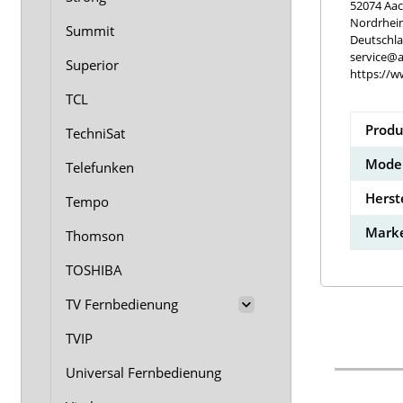
52074 Aa
Nordrhei
Summit
Deutschl
service@a
Superior
https://w
TCL
Produ
TechniSat
Model
Telefunken
Herst
Tempo
Marke
Thomson
TOSHIBA
TV Fernbedienung
TVIP
Universal Fernbedienung