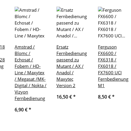
118
Amstrad /
Ersatz
Ferguson
Blomc /
Fernbedienung
FX6600 /
528
Echosat /
passend zu
FX6318 /
ng
Fobem / HD-
Mutant / AX /
FX6018 /
Line / Maxytex
Anadol /
FX7600 UCI
/ Megasat /MK-
Maxytec
Fernbedienung
Digital / Nokta /
Version 2
M1
Vizyon
16,50 €
*
8,50 €
*
Fernbedienung
6,90 €
*