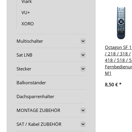
Viark
VU+
XORO
Multischalter
Octagon SF 
/ 218 / 318 /
Sat LNB
418 / 518 / 
Fernbedienu
Stecker
M1
Balkonständer
8,50 €
*
Dachsparrenhalter
MONTAGE ZUBEHÖR
SAT / Kabel ZUBEHÖR