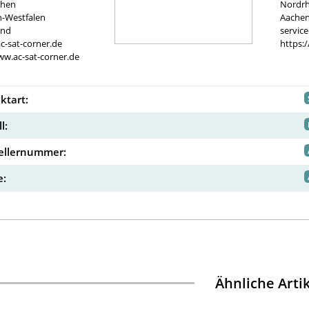
chen
Nordrh
n-Westfalen
Aachen
and
servic
c-sat-corner.de
https:
ww.ac-sat-corner.de
ktart:
l:
ellernummer:
:
Ähnliche Arti