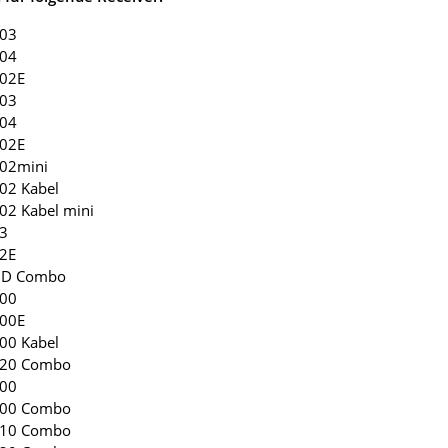
203
204
202E
103
104
102E
102mini
102 Kabel
102 Kabel mini
53
52E
 HD Combo
100
100E
100 Kabel
 120 Combo
200
 200 Combo
 210 Combo