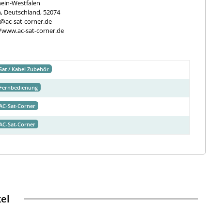
ein-Westfalen
, Deutschland, 52074
e@ac-sat-corner.de
//www.ac-sat-corner.de
Sat / Kabel Zubehör
Fernbedienung
AC-Sat-Corner
AC-Sat-Corner
kel