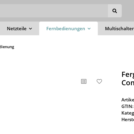
Netzteile
Fernbedienungen
Multischalter
dienung
Fer
Co
Arti
GTIN:
Kateg
Herste