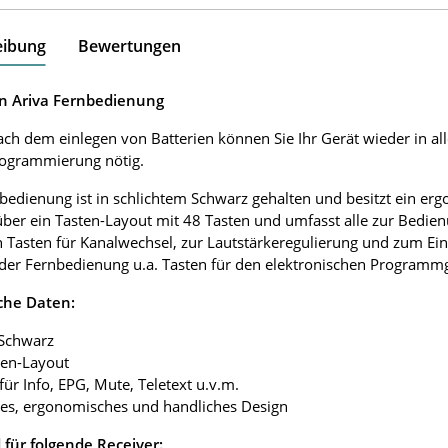
eibung
Bewertungen
n Ariva Fernbedienung
ach dem einlegen von Batterien können Sie Ihr Gerät wieder in al
rogrammierung nötig.
bedienung ist in schlichtem Schwarz gehalten und besitzt ein e
über ein Tasten-Layout mit 48 Tasten und umfasst alle zur Bedie
 Tasten für Kanalwechsel, zur Lautstärkeregulierung und zum Ei
 der Fernbedienung u.a. Tasten für den elektronischen Programmgu
che Daten:
 Schwarz
ten-Layout
 für Info, EPG, Mute, Teletext u.v.m.
tes, ergonomisches und handliches Design
für folgende Receiver: