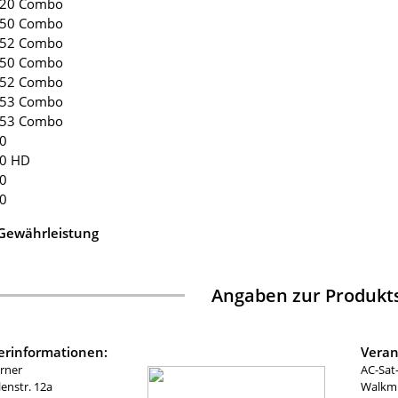
 220 Combo
 250 Combo
 252 Combo
 150 Combo
 152 Combo
 153 Combo
 253 Combo
00
00 HD
00
00
 Gewährleistung
Angaben zur Produkts
lerinformationen:
Veran
rner
AC-Sat
nstr. 12a
Walkmü