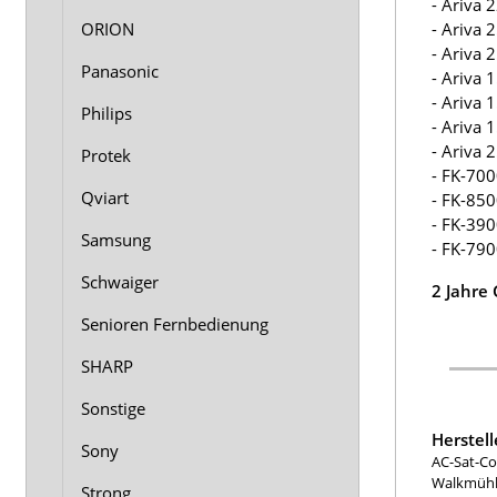
- Ariva
- Ariva
ORION
- Ariva
Panasonic
- Ariva
- Ariva
Philips
- Ariva
- Ariva
Protek
- FK-70
Qviart
- FK-85
- FK-39
Samsung
- FK-79
Schwaiger
2 Jahre
Senioren Fernbedienung
SHARP
Sonstige
Herstel
Sony
AC-Sat-Co
Walkmühle
Strong