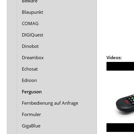
Beware
Blaupunkt
COMAG
DIGIQuest
Dinobot
Dreambox
Videos:
Echosat
Edision
Ferguson
Fernbedienung auf Anfrage
Formuler
GigaBlue