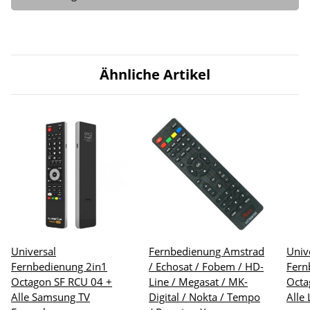
Ähnliche Artikel
Universal
Fernbedienung Amstrad
Univ
Fernbedienung 2in1
/ Echosat / Fobem / HD-
Fern
Octagon SF RCU 04 +
Line / Megasat / MK-
Octa
Alle Samsung TV
Digital / Nokta / Tempo
Alle