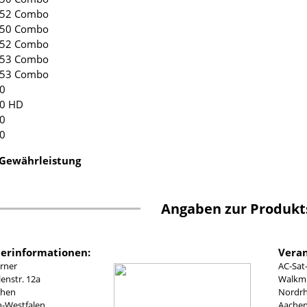
 252 Combo
 150 Combo
 152 Combo
 153 Combo
 253 Combo
00
00 HD
00
00
 Gewährleistung
Angaben zur Produkt
lerinformationen:
Veran
rner
AC-Sat
nstr. 12a
Walkmü
chen
Nordrh
n-Westfalen
Aachen