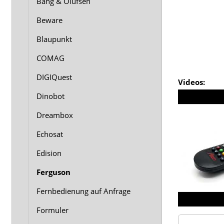
Bang & Olufsen
Beware
Blaupunkt
COMAG
DIGIQuest
Videos:
Dinobot
Dreambox
Echosat
Edision
Ferguson
Fernbedienung auf Anfrage
Formuler