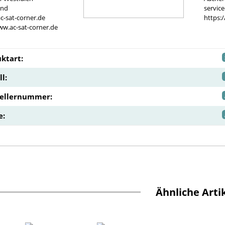
and
servic
c-sat-corner.de
https:
ww.ac-sat-corner.de
ktart:
l:
tellernummer:
e:
Ähnliche Arti