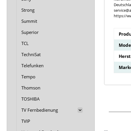
Deutschl
Strong
service@a
https://w
Summit
Superior
Produ
TCL
Model
TechniSat
Hers
Telefunken
Mark
Tempo
Thomson
TOSHIBA
TV Fernbedienung
TVIP