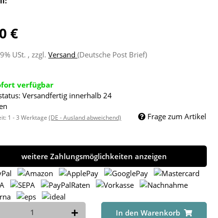
ll:
0 €
19% USt. , zzgl.
Versand
(Deutsche Post Brief)
ofort verfügbar
status: Versandfertig innerhalb 24
en
Frage zum Artikel
eit:
1 - 3 Werktage
(DE - Ausland abweichend)
weitere Zahlungsmöglichkeiten anzeigen
In den Warenkorb