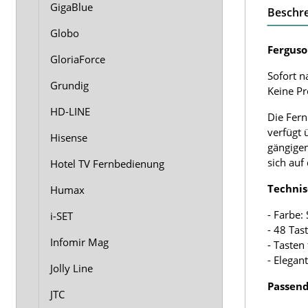
GigaBlue
Beschr
Globo
Ferguso
GloriaForce
Sofort n
Grundig
Keine P
HD-LINE
Die Fern
verfügt 
Hisense
gängigen
sich auf
Hotel TV Fernbedienung
Technis
Humax
- Farbe:
i-SET
- 48 Tas
Infomir Mag
- Tasten
- Elegan
Jolly Line
Passend
JTC