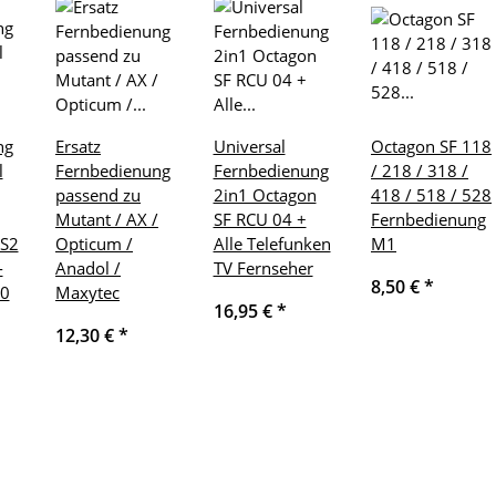
ng
Ersatz
Universal
Octagon SF 118
l
Fernbedienung
Fernbedienung
/ 218 / 318 /
passend zu
2in1 Octagon
418 / 518 / 528
Mutant / AX /
SF RCU 04 +
Fernbedienung
-S2
Opticum /
Alle Telefunken
M1
-
Anadol /
TV Fernseher
8,50 €
*
10
Maxytec
16,95 €
*
12,30 €
*