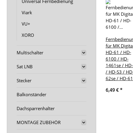
Universal Fernbedienung
Viark
VU+
XORO
Fernbedienu
für MK Digita
HD-61 / HD-
Multischalter
6100 / HD-
1461se / HD
Sat LNB
/ HD-S3 / HD
62se / HD-6
Stecker
6,49 €
*
Balkonständer
Dachsparrenhalter
MONTAGE ZUBEHÖR