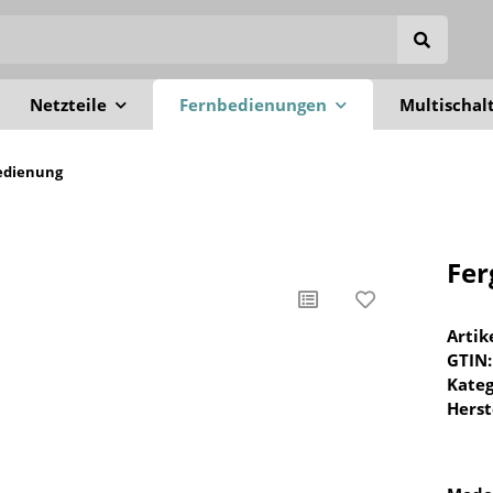
Netzteile
Fernbedienungen
Multischal
edienung
Fer
Arti
GTIN:
Kateg
Herst