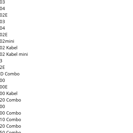
203
204
202E
103
104
102E
102mini
102 Kabel
102 Kabel mini
53
52E
 HD Combo
100
100E
100 Kabel
 120 Combo
200
 200 Combo
 210 Combo
 220 Combo
 250 Combo