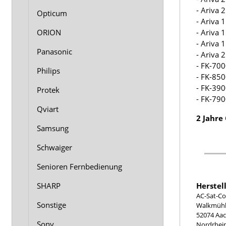
- Ariva
Opticum
- Ariva
- Ariva
ORION
- Ariva
Panasonic
- Ariva
- FK-70
Philips
- FK-85
- FK-39
Protek
- FK-79
Qviart
2 Jahre
Samsung
Schwaiger
Senioren Fernbedienung
Herstel
SHARP
AC-Sat-Co
Sonstige
Walkmühle
52074 Aa
Sony
Nordrhei