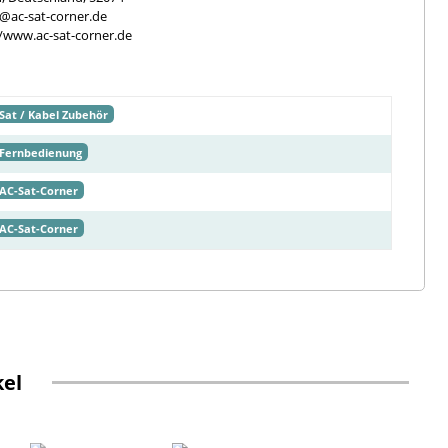
e@ac-sat-corner.de
//www.ac-sat-corner.de
Sat / Kabel Zubehör
Fernbedienung
AC-Sat-Corner
AC-Sat-Corner
kel