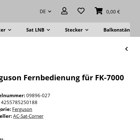
DE
0,00 €
ter
Sat LNB
Stecker
Balkonständer
guson Fernbedienung für FK-7000
kelnummer:
09896-027
4255785250188
orie:
Ferguson
eller:
AC-Sat-Corner