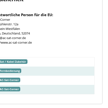
twortliche Person für die EU:
-Corner
hlenstr. 12a
ein-Westfalen
, Deutschland, 52074
e@ac-sat-corner.de
//www.ac-sat-corner.de
Sat / Kabel Zubehör
Fernbedienung
AC-Sat-Corner
AC-Sat-Corner