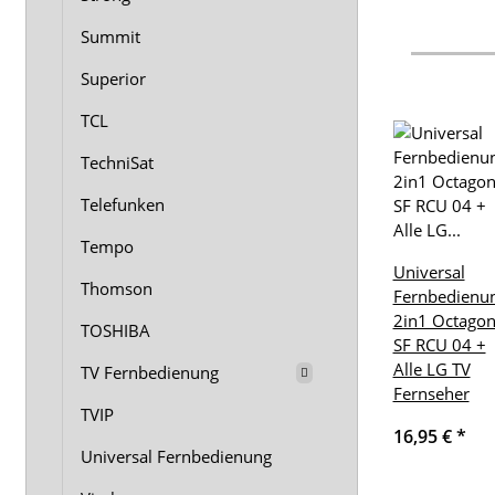
Summit
Superior
TCL
TechniSat
Telefunken
Tempo
Universal
Thomson
Fernbedienu
2in1 Octago
TOSHIBA
SF RCU 04 +
Alle LG TV
TV Fernbedienung
Fernseher
TVIP
16,95 €
*
Universal Fernbedienung