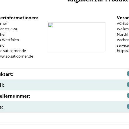
lerinformationen:
Veran
rner
AC-Sat
nstr. 12a
Walkmü
chen
Nordrh
n-Westfalen
Aachen
and
servic
c-sat-corner.de
https:
ww.ac-sat-corner.de
ktart:
l:
tellernummer:
e: