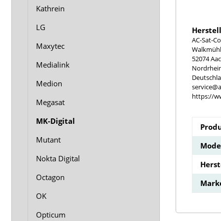
Kathrein
LG
Herstel
AC-Sat-Co
Maxytec
Walkmühle
52074 Aa
Medialink
Nordrhei
Deutschl
Medion
service@a
https://w
Megasat
MK-Digital
Produ
Mutant
Model
Nokta Digital
Hers
Octagon
Mark
OK
Opticum