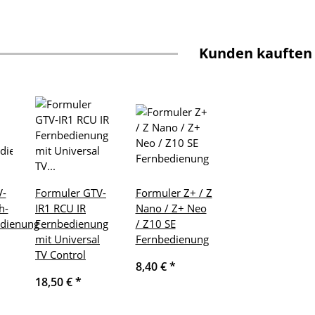
Kunden kauften
V-
Formuler GTV-
Formuler Z+ / Z
h-
IR1 RCU IR
Nano / Z+ Neo
edienung
Fernbedienung
/ Z10 SE
mit Universal
Fernbedienung
TV Control
8,40 €
*
18,50 €
*