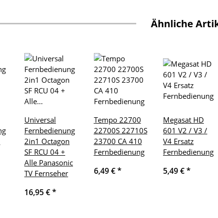
Ähnliche Arti
Universal
Tempo 22700
Megasat HD
ng
Fernbedienung
22700S 22710S
601 V2 / V3 /
n
2in1 Octagon
23700 CA 410
V4 Ersatz
SF RCU 04 +
Fernbedienung
Fernbedienung
Alle Panasonic
6,49 €
*
5,49 €
*
TV Fernseher
16,95 €
*