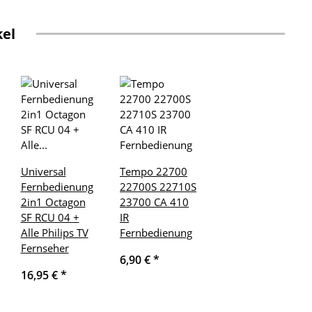
kel
Universal
Tempo 22700
Fernbedienung
22700S 22710S
2in1 Octagon
23700 CA 410
SF RCU 04 +
IR
Alle Philips TV
Fernbedienung
Fernseher
6,90 €
*
16,95 €
*