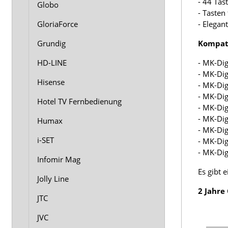
- 44 Tas
Globo
- Tasten 
GloriaForce
- Elegan
Grundig
Kompati
HD-LINE
- MK-Dig
- MK-Dig
Hisense
- MK-Dig
- MK-Dig
Hotel TV Fernbedienung
- MK-Dig
- MK-Dig
Humax
- MK-Dig
i-SET
- MK-Dig
- MK-Dig
Infomir Mag
Es gibt 
Jolly Line
2 Jahre
JTC
JVC