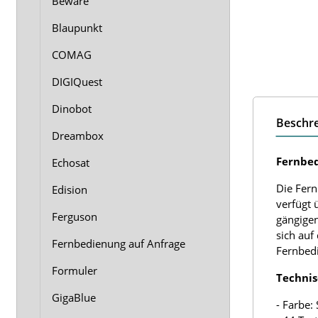
Beware
Blaupunkt
COMAG
DIGIQuest
Dinobot
Beschr
Dreambox
Fernbed
Echosat
Die Fern
Edision
verfügt 
Ferguson
gängigen
sich auf
Fernbedienung auf Anfrage
Fernbedi
Formuler
Technis
GigaBlue
- Farbe: