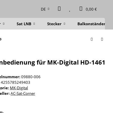
DE
0,00 €
r
Sat LNB
Stecker
Balkonständer
0
nbedienung für MK-Digital HD-1461
kelnummer:
09880-006
4255785249403
orie:
MK-Digital
eller:
AC-Sat-Corner
ll: