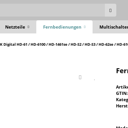
Netzteile
Fernbedienungen
Multischalte
Digital HD-61 / HD-6100 / HD-1461se / HD-S2 / HD-S3 / HD-62se / HD-61
Fer
Arti
GTIN:
Kateg
Herst
Mode