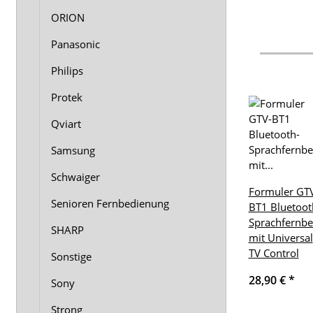
ORION
Panasonic
Philips
Protek
Qviart
Samsung
Schwaiger
Formuler GT
Senioren Fernbedienung
BT1 Bluetoot
Sprachfernb
SHARP
mit Universal
TV Control
Sonstige
28,90 €
*
Sony
Strong