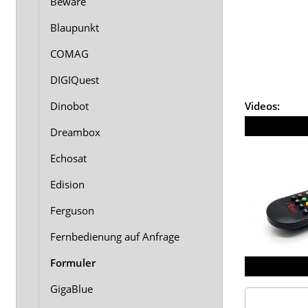
Beware
Blaupunkt
COMAG
DIGIQuest
Videos:
Dinobot
Dreambox
Echosat
Edision
Ferguson
Fernbedienung auf Anfrage
Formuler
GigaBlue