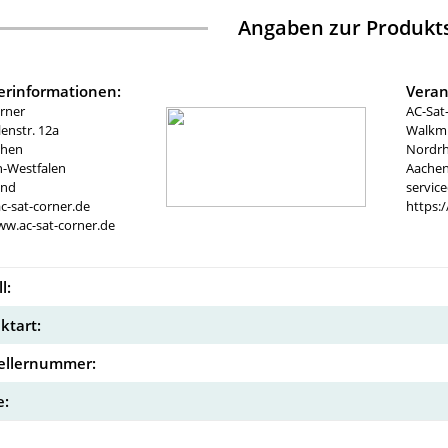
Angaben zur Produkts
lerinformationen:
Veran
rner
AC-Sat
nstr. 12a
Walkmü
chen
Nordrh
n-Westfalen
Aachen
and
servic
c-sat-corner.de
https:
ww.ac-sat-corner.de
l:
ktart:
ellernummer:
: