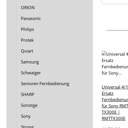
ORION
Panasonic
Philips
Protek
Qviart
Samsung
Schwaiger
Senioren Fernbedienung
Universal 4/
Ersatz
SHARP
Fernbedienu
Sonstige
für Sony RMT
TX300E |
Sony
RMTTX300E
Strong