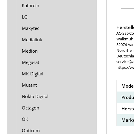
Kathrein
LG
Herstel
Maxytec
AC-Sat-Co
Walkmühle
Medialink
52074 Aa
Nordrhei
Medion
Deutschl
service@a
Megasat
https://w
MK-Digital
Mutant
Model
Nokta Digital
Produ
Octagon
Herst
OK
Marke
Opticum