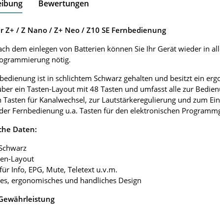
eibung
Bewertungen
r Z+ / Z Nano / Z+ Neo / Z10 SE Fernbedienung
ach dem einlegen von Batterien können Sie Ihr Gerät wieder in al
rogrammierung nötig.
bedienung ist in schlichtem Schwarz gehalten und besitzt ein e
über ein Tasten-Layout mit 48 Tasten und umfasst alle zur Bedie
 Tasten für Kanalwechsel, zur Lautstärkeregulierung und zum Ei
 der Fernbedienung u.a. Tasten für den elektronischen Programmgu
che Daten:
 Schwarz
ten-Layout
 für Info, EPG, Mute, Teletext u.v.m.
tes, ergonomisches und handliches Design
 Gewährleistung