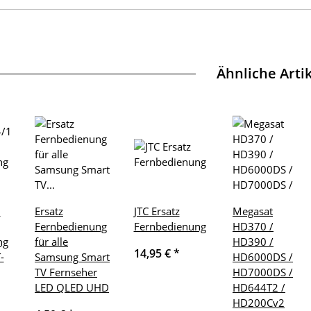
Ähnliche Arti
1
Ersatz
JTC Ersatz
Megasat
Fernbedienung
Fernbedienung
HD370 /
ng
für alle
HD390 /
14,95 €
*
-
Samsung Smart
HD6000DS /
TV Fernseher
HD7000DS /
LED QLED UHD
HD644T2 /
HD200Cv2