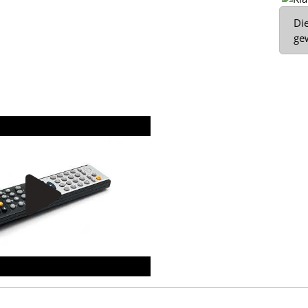
x
Die
ge