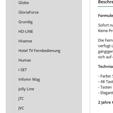
Beschr
Globo
GloriaForce
Formule
Grundig
Sofort n
Keine P
HD-LINE
Die Fern
Hisense
verfügt 
Hotel TV Fernbedienung
gängigen
sich auf
Humax
Technis
i-SET
- Farbe:
Infomir Mag
- 48 Tas
- Tasten
Jolly Line
- Elegan
JTC
2 Jahre
JVC