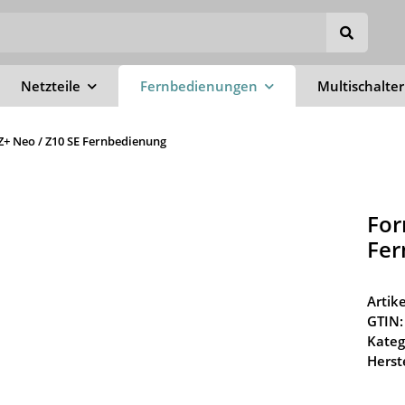
Netzteile
Fernbedienungen
Multischalter
 Z+ Neo / Z10 SE Fernbedienung
For
Fer
Arti
GTIN:
Kateg
Herste