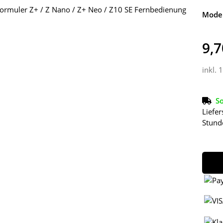
Model
9,7
inkl. 
So
Liefer
Stund