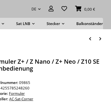
DE
0,00 €
Sat LNB
Stecker
Balkonständer
muler Z+ / Z Nano / Z+ Neo / Z10 SE
nbedienung
kelnummer:
09865
4255785248260
orie:
Formuler
ller:
AC-Sat-Corner