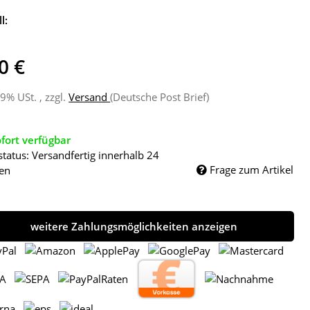
l:
0 €
19% USt. , zzgl.
Versand
(Deutsche Post Brief)
fort verfügbar
status: Versandfertig innerhalb 24
Frage zum Artikel
en
weitere Zahlungsmöglichkeiten anzeigen