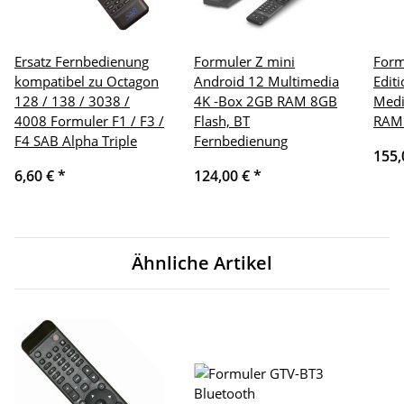
Ersatz Fernbedienung
Formuler Z mini
Form
kompatibel zu Octagon
Android 12 Multimedia
Edit
128 / 138 / 3038 /
4K -Box 2GB RAM 8GB
Medi
4008 Formuler F1 / F3 /
Flash, BT
RAM 
F4 SAB Alpha Triple
Fernbedienung
155,
6,60 €
*
124,00 €
*
Ähnliche Artikel