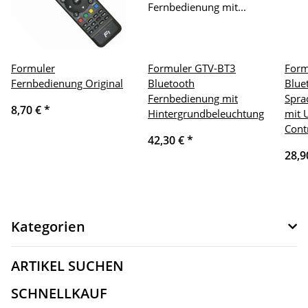
Formuler
Formuler GTV-BT3
Form
Fernbedienung Original
Bluetooth
Blue
Fernbedienung mit
Spra
8,70 €
*
Hintergrundbeleuchtung
mit 
Cont
42,30 €
*
28,9
Kategorien
ARTIKEL SUCHEN
SCHNELLKAUF