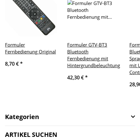
Formuler
Formuler GTV-BT3
Form
Fernbedienung Original
Bluetooth
Blue
Fernbedienung mit
Spra
8,70 €
*
Hintergrundbeleuchtung
mit 
Cont
42,30 €
*
28,9
Kategorien
ARTIKEL SUCHEN