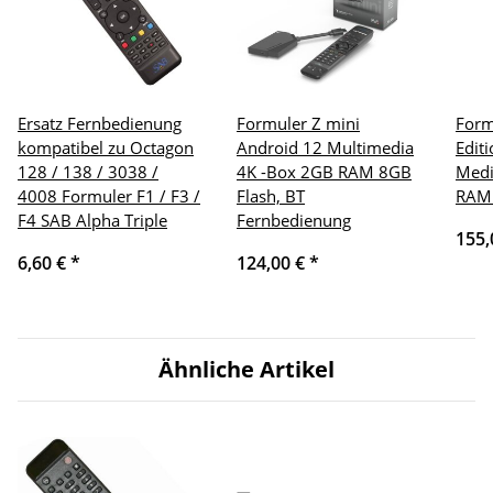
Ersatz Fernbedienung
Formuler Z mini
Form
kompatibel zu Octagon
Android 12 Multimedia
Edit
128 / 138 / 3038 /
4K -Box 2GB RAM 8GB
Medi
4008 Formuler F1 / F3 /
Flash, BT
RAM 
F4 SAB Alpha Triple
Fernbedienung
155,
6,60 €
*
124,00 €
*
Ähnliche Artikel