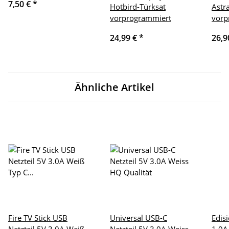
7,50 €
*
Hotbird-Türksat
Astr
vorprogrammiert
vorp
24,99 €
*
26,9
Ähnliche Artikel
Fire TV Stick USB
Universal USB-C
Edis
Netzteil 5V 3.0A Weiß
Netzteil 5V 3.0A Weiss
1.0A