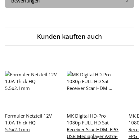
Bewertungen
Kunden kauften auch
Formuler Netzteil 12V
MK Digital HD-Pro
MK D
1.0A Thick HQ
1080p FULL HD Sat
1080
5.5x2.1mm
Receiver Scar HDMI EPG
Rece
USB Mediaplayer Astra-
EPG 