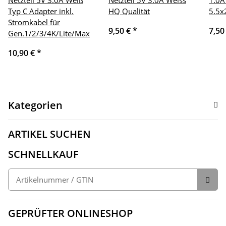
Typ C Adapter inkl.
HQ Qualität
5.5
Stromkabel für
9,50 €
*
7,50
Gen.1/2/3/4K/Lite/Max
10,90 €
*
Kategorien
ARTIKEL SUCHEN
SCHNELLKAUF
GEPRÜFTER ONLINESHOP