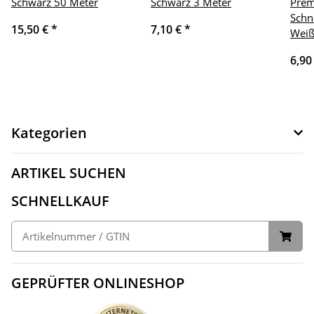
Schwarz 50 Meter
Schwarz 3 Meter
Prem
Schn
15,50 €
*
7,10 €
*
Weiß
6,90
Kategorien
ARTIKEL SUCHEN
SCHNELLKAUF
GEPRÜFTER ONLINESHOP