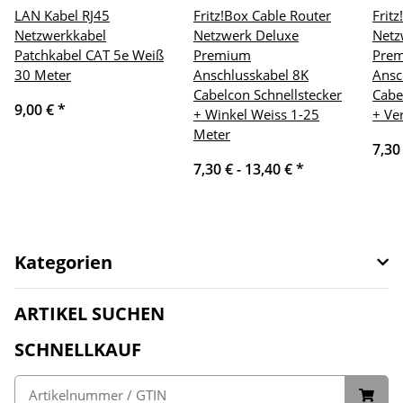
LAN Kabel RJ45
Fritz!Box Cable Router
Frit
Netzwerkkabel
Netzwerk Deluxe
Netz
Patchkabel CAT 5e Weiß
Premium
Pre
30 Meter
Anschlusskabel 8K
Ansc
Cabelcon Schnellstecker
Cabe
9,00 €
*
+ Winkel Weiss 1-25
+ Ve
Meter
7,30
7,30 € -
13,40 €
*
Kategorien
ARTIKEL SUCHEN
SCHNELLKAUF