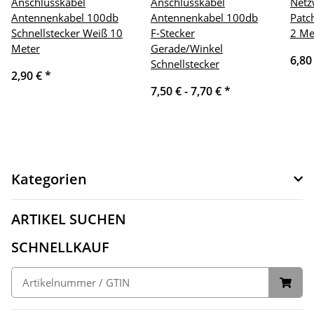
Anschlusskabel
Anschlusskabel
Netz
Antennenkabel 100db
Antennenkabel 100db
Patc
Schnellstecker Weiß 10
F-Stecker
2 Me
Meter
Gerade/Winkel
6,80
Schnellstecker
2,90 €
*
7,50 € -
7,70 €
*
Kategorien
ARTIKEL SUCHEN
SCHNELLKAUF