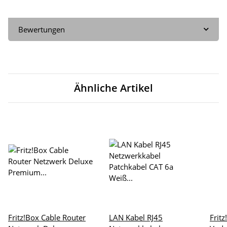
Bewertungen
Ähnliche Artikel
Fritz!Box Cable Router
LAN Kabel RJ45
Frit