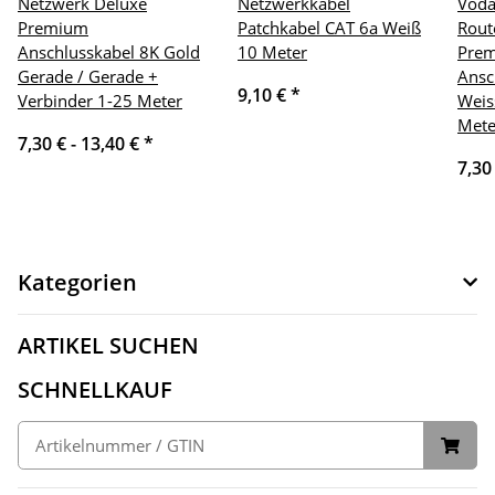
Netzwerk Deluxe
Netzwerkkabel
Voda
Premium
Patchkabel CAT 6a Weiß
Rout
Anschlusskabel 8K Gold
10 Meter
Pre
Gerade / Gerade +
Ansc
9,10 €
*
Verbinder 1-25 Meter
Weis
Mete
7,30 € -
13,40 €
*
7,30
Kategorien
ARTIKEL SUCHEN
SCHNELLKAUF