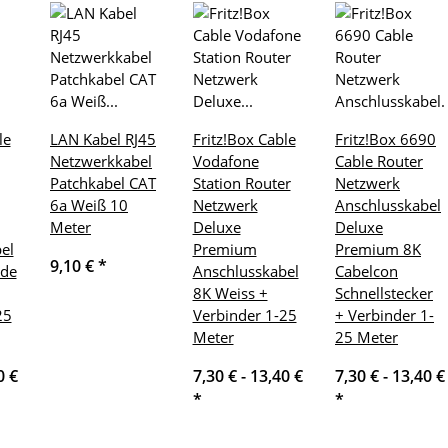
le
LAN Kabel RJ45
Fritz!Box Cable
Fritz!Box 6690
Netzwerkkabel
Vodafone
Cable Router
Patchkabel CAT
Station Router
Netzwerk
6a Weiß 10
Netzwerk
Anschlusskabel
Meter
Deluxe
Deluxe
el
Premium
Premium 8K
9,10 €
*
ade
Anschlusskabel
Cabelcon
8K Weiss +
Schnellstecker
25
Verbinder 1-25
+ Verbinder 1-
Meter
25 Meter
0 €
7,30 € -
13,40 €
7,30 € -
13,40 €
*
*