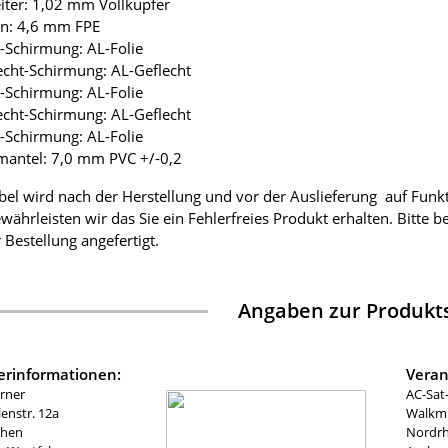
eiter: 1,02 mm Vollkupfer
ion: 4,6 mm FPE
ie-Schirmung: AL-Folie
lecht-Schirmung: AL-Geflecht
ie-Schirmung: AL-Folie
lecht-Schirmung: AL-Geflecht
ie-Schirmung: AL-Folie
mantel: 7,0 mm PVC +/-0,2
bel wird nach der Herstellung und vor der Auslieferung auf Funk
währleisten wir das Sie ein Fehlerfreies Produkt erhalten. Bitte 
 Bestellung angefertigt.
Angaben zur Produkts
lerinformationen:
Veran
rner
AC-Sat
nstr. 12a
Walkmü
chen
Nordrh