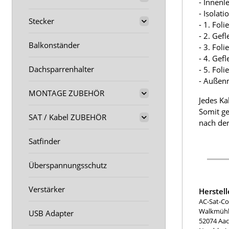
- Innenl
- Isolat
Stecker
- 1. Fol
- 2. Gef
Balkonständer
- 3. Fol
- 4. Gef
Dachsparrenhalter
- 5. Fol
- Außen
MONTAGE ZUBEHÖR
Jedes Ka
Somit ge
SAT / Kabel ZUBEHÖR
nach der
Satfinder
Überspannungsschutz
Verstärker
Herstel
AC-Sat-Co
Walkmühle
USB Adapter
52074 Aa