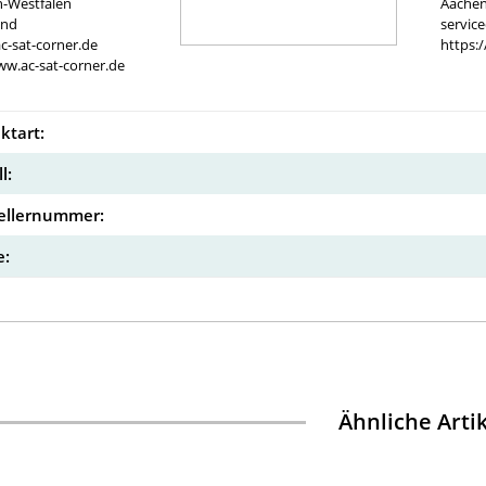
n-Westfalen
Aachen
and
servic
c-sat-corner.de
https:
ww.ac-sat-corner.de
ktart:
l:
ellernummer:
:
Ähnliche Arti