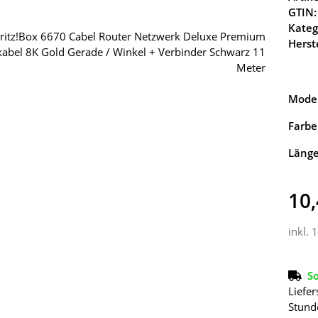
GTIN:
Kateg
Herste
Model
Farbe
Läng
10,
inkl. 
So
Liefer
Stund