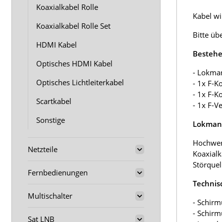
Koaxialkabel Rolle
Kabel wir
Koaxialkabel Rolle Set
Bitte üb
HDMI Kabel
Bestehe
Optisches HDMI Kabel
- Lokma
Optisches Lichtleiterkabel
- 1x F-K
- 1x F-K
Scartkabel
- 1x F-V
Sonstige
Lokmann
Hochwer
Netzteile
Koaxialk
Störquel
Fernbedienungen
Technis
Multischalter
- Schirm
- Schir
Sat LNB