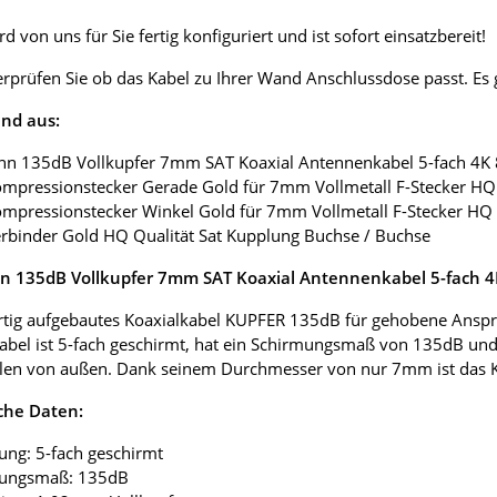
d von uns für Sie fertig konfiguriert und ist sofort einsatzbereit!
erprüfen Sie ob das Kabel zu Ihrer Wand Anschlussdose passt. E
nd aus:
nn 135dB Vollkupfer 7mm SAT Koaxial Antennenkabel 5-fach 4K
ompressionstecker Gerade Gold für 7mm Vollmetall F-Stecker HQ 
ompressionstecker Winkel Gold für 7mm Vollmetall F-Stecker HQ 
erbinder Gold HQ Qualität Sat Kupplung Buchse / Buchse
 135dB Vollkupfer 7mm SAT Koaxial Antennenkabel 5-fach 
tig aufgebautes Koaxialkabel KUPFER 135dB für gehobene Anspr
abel ist 5-fach geschirmt, hat ein Schirmungsmaß von 135dB und
len von außen. Dank seinem Durchmesser von nur 7mm ist das Koax
che Daten:
ung: 5-fach geschirmt
mungsmaß: 135dB