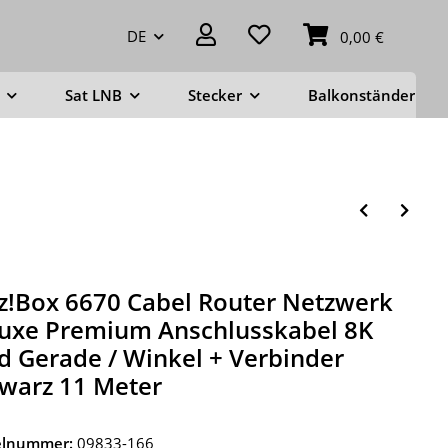
DE
0,00 €
Sat LNB
Stecker
Balkonständer
tz!Box 6670 Cabel Router Netzwerk
uxe Premium Anschlusskabel 8K
d Gerade / Winkel + Verbinder
warz 11 Meter
kelnummer:
09833-166