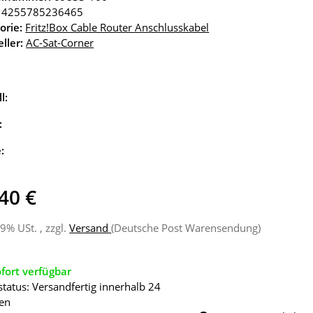
4255785236465
orie:
Fritz!Box Cable Router Anschlusskabel
ller:
AC-Sat-Corner
l:
:
e:
40 €
19% USt. , zzgl.
Versand
(Deutsche Post Warensendung)
fort verfügbar
status: Versandfertig innerhalb 24
en