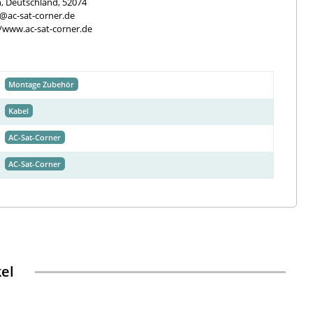
, Deutschland, 52074
e@ac-sat-corner.de
//www.ac-sat-corner.de
Montage Zubehör
Kabel
AC-Sat-Corner
AC-Sat-Corner
kel