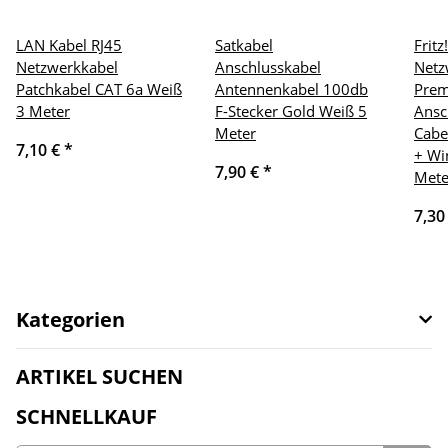
LAN Kabel RJ45
Satkabel
Frit
Netzwerkkabel
Anschlusskabel
Netz
Patchkabel CAT 6a Weiß
Antennenkabel 100db
Pre
3 Meter
F-Stecker Gold Weiß 5
Ansc
Meter
Cabe
7,10 €
*
+ Wi
7,90 €
*
Mete
7,30
Kategorien
ARTIKEL SUCHEN
SCHNELLKAUF