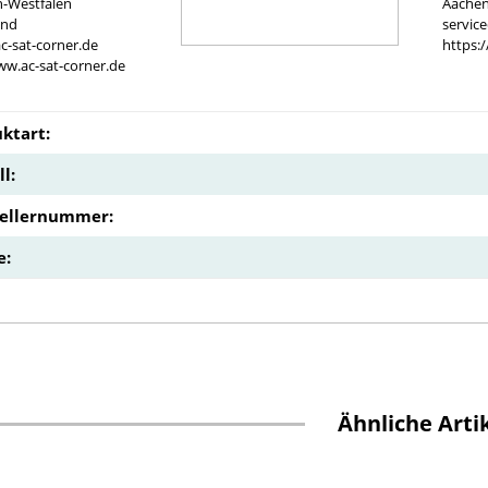
n-Westfalen
Aachen
and
servic
c-sat-corner.de
https:
ww.ac-sat-corner.de
ktart:
l:
tellernummer:
e:
Ähnliche Arti