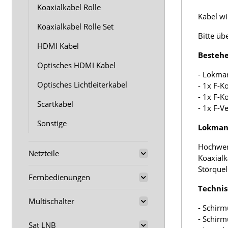
Koaxialkabel Rolle
Kabel wir
Koaxialkabel Rolle Set
Bitte üb
HDMI Kabel
Bestehe
Optisches HDMI Kabel
- Lokma
Optisches Lichtleiterkabel
- 1x F-K
- 1x F-K
Scartkabel
- 1x F-V
Sonstige
Lokmann
Hochwer
Netzteile
Koaxialk
Störquel
Fernbedienungen
Technis
Multischalter
- Schirm
- Schir
Sat LNB