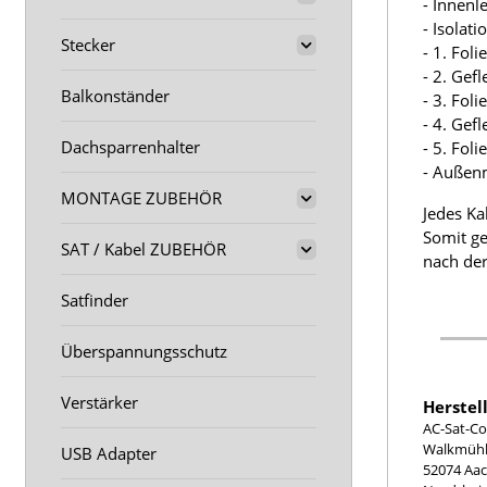
- Innenl
- Isolat
Stecker
- 1. Fol
- 2. Gef
Balkonständer
- 3. Fol
- 4. Gef
Dachsparrenhalter
- 5. Fol
- Außen
MONTAGE ZUBEHÖR
Jedes Ka
Somit ge
SAT / Kabel ZUBEHÖR
nach der
Satfinder
Überspannungsschutz
Verstärker
Herstel
AC-Sat-Co
Walkmühle
USB Adapter
52074 Aa