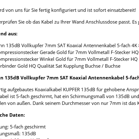
d von uns für Sie fertig konfiguriert und ist sofort einsatzbereit!
erprüfen Sie ob das Kabel zu Ihrer Wand Anschlussdose passt. E
nd aus:
nn 135dB Vollkupfer 7mm SAT Koaxial Antennenkabel 5-fach 4K
ompressionstecker Gerade Gold für 7mm Vollmetall F-Stecker HQ 
ompressionstecker Winkel Gold für 7mm Vollmetall F-Stecker HQ 
erbinder Gold HQ Qualität Sat Kupplung Buchse / Buchse
 135dB Vollkupfer 7mm SAT Koaxial Antennenkabel 5-fac
tig aufgebautes Koaxialkabel KUPFER 135dB für gehobene Anspr
abel ist 5-fach geschirmt, hat ein Schirmungsmaß von 135dB und
len von außen. Dank seinem Durchmesser von nur 7mm ist das Koax
che Daten:
ung: 5-fach geschirmt
mungsmaß: 135dB