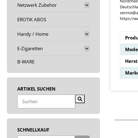
Nordrhei
Netzwerk Zubehör
Deutschl
service@a
https://w
EROTIK ABOS
Handy / Home
Produ
E-Zigaretten
Model
Hers
B-WARE
Mark
ARTIKEL SUCHEN
SCHNELLKAUF