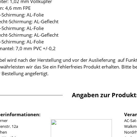
eiter: 1,02 mm Vollkupfer
ion: 4,6 mm FPE
ie-Schirmung: AL-Folie
lecht-Schirmung: AL-Geflecht
ie-Schirmung: AL-Folie
lecht-Schirmung: AL-Geflecht
ie-Schirmung: AL-Folie
mantel: 7,0 mm PVC +/-0,2
bel wird nach der Herstellung und vor der Auslieferung auf Funk
währleisten wir das Sie ein Fehlerfreies Produkt erhalten. Bitte 
 Bestellung angefertigt.
Angaben zur Produkt
lerinformationen:
Veran
rner
AC-Sat
nstr. 12a
Walkmü
chen
Nordrh