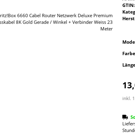
GTIN:
Kateg
Herst
Mode
Farb
Läng
13,
inkl. 
S
Liefer
Stund