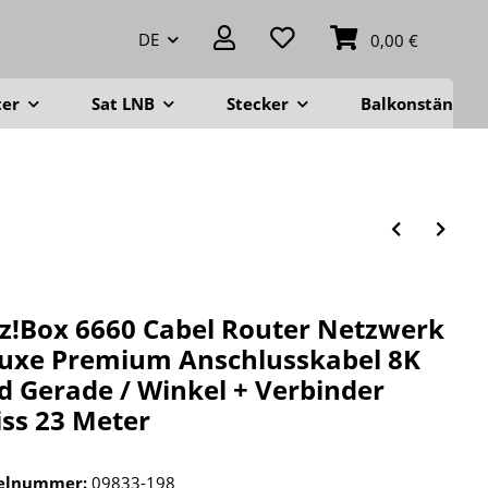
DE
0,00 €
ter
Sat LNB
Stecker
Balkonständer
tz!Box 6660 Cabel Router Netzwerk
uxe Premium Anschlusskabel 8K
d Gerade / Winkel + Verbinder
ss 23 Meter
kelnummer:
09833-198