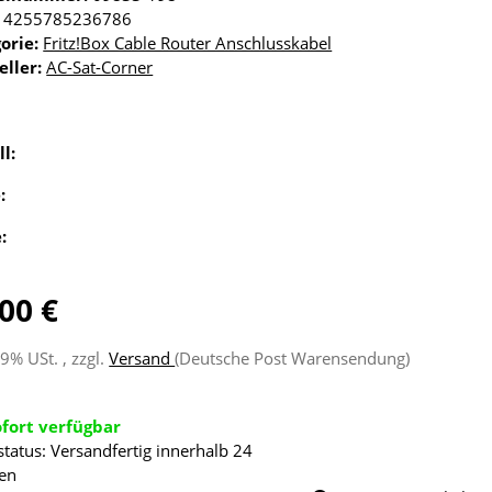
4255785236786
orie:
Fritz!Box Cable Router Anschlusskabel
eller:
AC-Sat-Corner
ll:
e:
e:
00 €
19% USt. , zzgl.
Versand
(Deutsche Post Warensendung)
ofort verfügbar
status: Versandfertig innerhalb 24
en