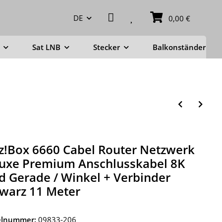
DE
0,00 €
Sat LNB
Stecker
Balkonständer
tz!Box 6660 Cabel Router Netzwerk
uxe Premium Anschlusskabel 8K
d Gerade / Winkel + Verbinder
warz 11 Meter
kelnummer:
09833-206