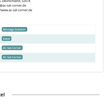
, Deutschland, 52074
e@ac-sat-corner.de
//www.ac-sat-corner.de
Montage Zubehör
Kabel
AC-Sat-Corner
AC-Sat-Corner
kel