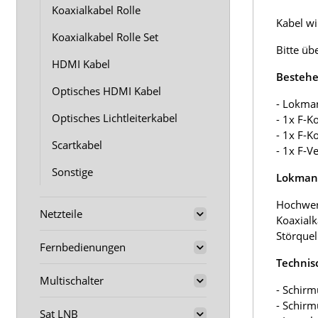
Koaxialkabel Rolle
Kabel wir
Koaxialkabel Rolle Set
Bitte üb
HDMI Kabel
Bestehe
Optisches HDMI Kabel
- Lokma
Optisches Lichtleiterkabel
- 1x F-K
- 1x F-K
Scartkabel
- 1x F-V
Sonstige
Lokmann
Hochwer
Netzteile
Koaxialk
Störquel
Fernbedienungen
Technis
Multischalter
- Schirm
- Schir
Sat LNB