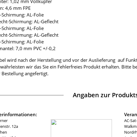
eiter: 1,02 mm Vollkupfer
ion: 4,6 mm FPE
ie-Schirmung: AL-Folie
lecht-Schirmung: AL-Geflecht
ie-Schirmung: AL-Folie
lecht-Schirmung: AL-Geflecht
ie-Schirmung: AL-Folie
mantel: 7,0 mm PVC +/-0,2
bel wird nach der Herstellung und vor der Auslieferung auf Funk
währleisten wir das Sie ein Fehlerfreies Produkt erhalten. Bitte 
 Bestellung angefertigt.
Angaben zur Produkts
lerinformationen:
Veran
rner
AC-Sat
nstr. 12a
Walkmü
chen
Nordrh