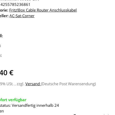
4255785236861
orie:
Fritz!Box Cable Router Anschlusskabel
ller:
AC-Sat-Corner
l:
:
e:
40 €
19% USt. , zzgl.
Versand
(Deutsche Post Warensendung)
fort verfügbar
status: Versandfertig innerhalb 24
en