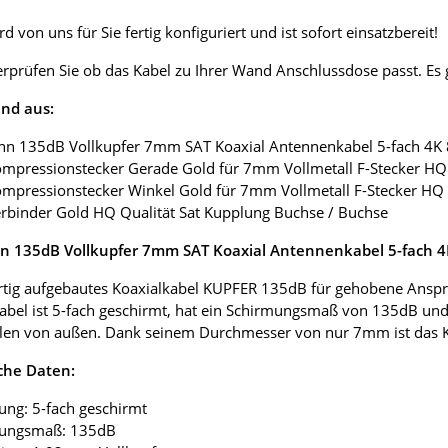
d von uns für Sie fertig konfiguriert und ist sofort einsatzbereit!
erprüfen Sie ob das Kabel zu Ihrer Wand Anschlussdose passt. E
nd aus:
nn 135dB Vollkupfer 7mm SAT Koaxial Antennenkabel 5-fach 4K
ompressionstecker Gerade Gold für 7mm Vollmetall F-Stecker HQ 
ompressionstecker Winkel Gold für 7mm Vollmetall F-Stecker HQ 
erbinder Gold HQ Qualität Sat Kupplung Buchse / Buchse
 135dB Vollkupfer 7mm SAT Koaxial Antennenkabel 5-fach 
tig aufgebautes Koaxialkabel KUPFER 135dB für gehobene Anspr
abel ist 5-fach geschirmt, hat ein Schirmungsmaß von 135dB und
len von außen. Dank seinem Durchmesser von nur 7mm ist das Koax
che Daten:
ung: 5-fach geschirmt
mungsmaß: 135dB