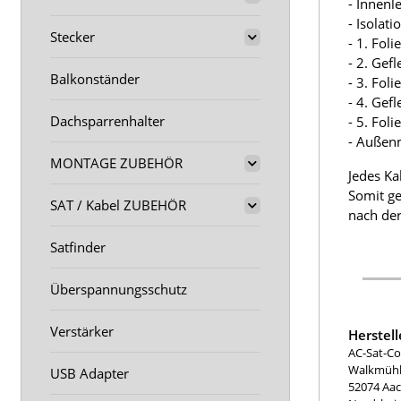
- Innenl
- Isolat
Stecker
- 1. Fol
- 2. Gef
Balkonständer
- 3. Fol
- 4. Gef
Dachsparrenhalter
- 5. Fol
- Außen
MONTAGE ZUBEHÖR
Jedes Ka
Somit ge
SAT / Kabel ZUBEHÖR
nach der
Satfinder
Überspannungsschutz
Verstärker
Herstel
AC-Sat-Co
Walkmühle
USB Adapter
52074 Aa