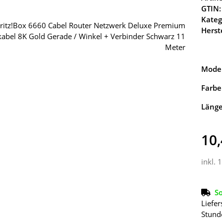
GTIN:
Kateg
Herste
Model
Farbe
Läng
10,
inkl. 
So
Liefer
Stund