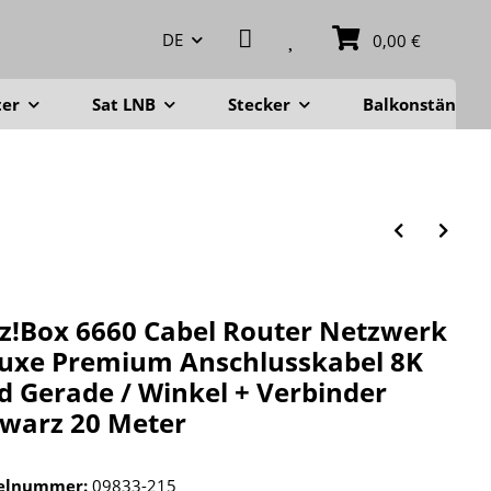
DE
0,00 €
ter
Sat LNB
Stecker
Balkonständer
tz!Box 6660 Cabel Router Netzwerk
uxe Premium Anschlusskabel 8K
d Gerade / Winkel + Verbinder
warz 20 Meter
kelnummer:
09833-215