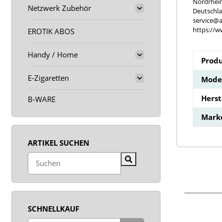
Nordrhei
Netzwerk Zubehör
Deutschl
service@a
https://w
EROTIK ABOS
Handy / Home
Produ
E-Zigaretten
Model
Hers
B-WARE
Mark
ARTIKEL SUCHEN
SCHNELLKAUF