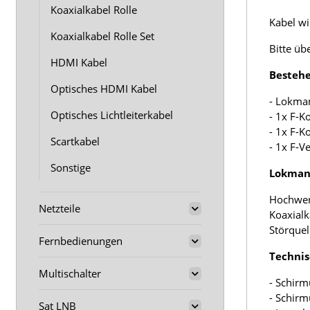
Koaxialkabel Rolle
Kabel wir
Koaxialkabel Rolle Set
Bitte üb
HDMI Kabel
Bestehe
Optisches HDMI Kabel
- Lokma
Optisches Lichtleiterkabel
- 1x F-K
- 1x F-K
Scartkabel
- 1x F-V
Sonstige
Lokmann
Hochwer
Netzteile
Koaxialk
Störquel
Fernbedienungen
Technis
Multischalter
- Schirm
- Schir
Sat LNB