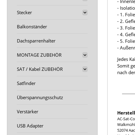
- Innenl
- Isolat
Stecker
- 1. Fol
- 2. Gef
Balkonständer
- 3. Fol
- 4. Gef
Dachsparrenhalter
- 5. Fol
- Außen
MONTAGE ZUBEHÖR
Jedes Ka
Somit ge
SAT / Kabel ZUBEHÖR
nach der
Satfinder
Überspannungsschutz
Verstärker
Herstel
AC-Sat-Co
Walkmühle
USB Adapter
52074 Aa