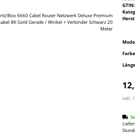
GTIN:
Kateg
Herst
Mode
Farb
Läng
12,
inkl. 
S
Liefer
Stund