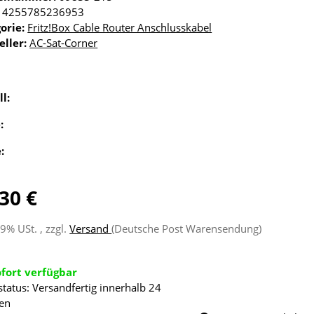
4255785236953
orie:
Fritz!Box Cable Router Anschlusskabel
eller:
AC-Sat-Corner
ll:
e:
e:
30 €
19% USt. , zzgl.
Versand
(Deutsche Post Warensendung)
ofort verfügbar
status: Versandfertig innerhalb 24
en