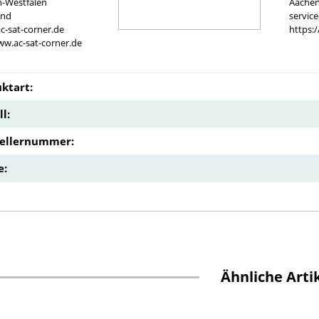
n-Westfalen
Aachen
and
servic
c-sat-corner.de
https:
ww.ac-sat-corner.de
ktart:
l:
tellernummer:
e:
Ähnliche Arti