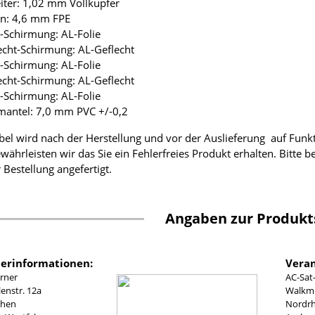
eiter: 1,02 mm Vollkupfer
ion: 4,6 mm FPE
ie-Schirmung: AL-Folie
lecht-Schirmung: AL-Geflecht
ie-Schirmung: AL-Folie
lecht-Schirmung: AL-Geflecht
ie-Schirmung: AL-Folie
mantel: 7,0 mm PVC +/-0,2
bel wird nach der Herstellung und vor der Auslieferung auf Funk
währleisten wir das Sie ein Fehlerfreies Produkt erhalten. Bitte 
 Bestellung angefertigt.
Angaben zur Produkt
lerinformationen:
Veran
rner
AC-Sat
nstr. 12a
Walkmü
chen
Nordrh