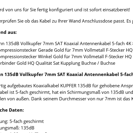
d von uns für Sie fertig konfiguriert und ist sofort einsatzbereit!
erprüfen Sie ob das Kabel zu Ihrer Wand Anschlussdose passt. E
nd aus:
nn 135dB Vollkupfer 7mm SAT Koaxial Antennenkabel 5-fach 4K
ompressionstecker Gerade Gold für 7mm Vollmetall F-Stecker HQ 
ompressionstecker Winkel Gold für 7mm Vollmetall F-Stecker HQ 
erbinder Gold HQ Qualität Sat Kupplung Buchse / Buchse
 135dB Vollkupfer 7mm SAT Koaxial Antennenkabel 5-fac
tig aufgebautes Koaxialkabel KUPFER 135dB für gehobene Anspr
abel ist 5-fach geschirmt, hat ein Schirmungsmaß von 135dB und
len von außen. Dank seinem Durchmesser von nur 7mm ist das Koax
che Daten:
ung: 5-fach geschirmt
mungsmaß: 135dB