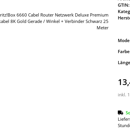
GTIN:
Kateg
Herste
Model
Farbe
Läng
13,
inkl. 
So
Liefer
Stund