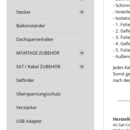
- Schir
- Innenl
Stecker
- Isolat
- 1. Fol
Balkonständer
- 2. Gef
- 3. Fol
Dachsparrenhalter
- 4. Gef
- 5. Fol
MONTAGE ZUBEHÖR
- Außen
SAT / Kabel ZUBEHÖR
Jedes Ka
Somit ge
Satfinder
nach der
Überspannungsschutz
Verstärker
Herstel
USB Adapter
AC-Sat-Co