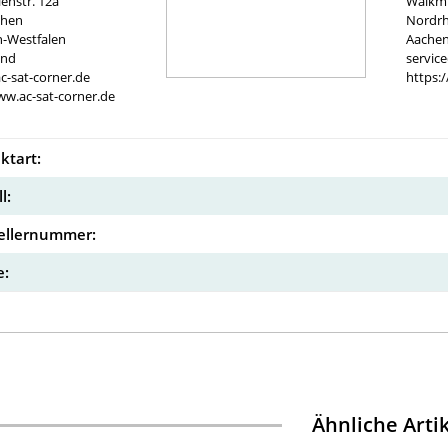
nstr. 12a
Walkmü
chen
Nordrh
n-Westfalen
Aachen
and
servic
c-sat-corner.de
https:
ww.ac-sat-corner.de
ktart:
l:
ellernummer:
:
Ähnliche Arti