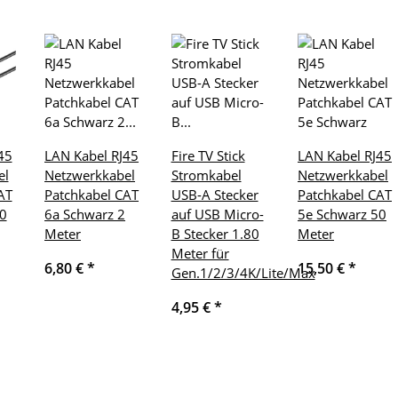
45
LAN Kabel RJ45
Fire TV Stick
LAN Kabel RJ45
el
Netzwerkkabel
Stromkabel
Netzwerkkabel
AT
Patchkabel CAT
USB-A Stecker
Patchkabel CAT
0
6a Schwarz 2
auf USB Micro-
5e Schwarz 50
Meter
B Stecker 1.80
Meter
Meter für
6,80 €
*
15,50 €
*
Gen.1/2/3/4K/Lite/Max
4,95 €
*