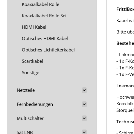
Koaxialkabel Rolle
Fritz!B
Koaxialkabel Rolle Set
Kabel wir
HDMI Kabel
Bitte üb
Optisches HDMI Kabel
Bestehe
Optisches Lichtleiterkabel
- Lokma
Scartkabel
- 1x F-K
- 1x F-K
Sonstige
- 1x F-V
Lokmann
Netzteile
Hochwer
Koaxialk
Fernbedienungen
Störquel
Multischalter
Technis
Sat LNB
- Schirm