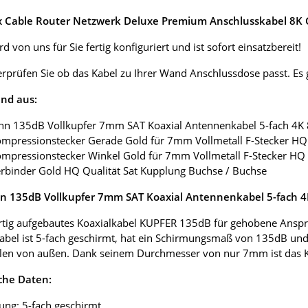
ox Cable Router Netzwerk Deluxe Premium Anschlusskabel 8K G
d von uns für Sie fertig konfiguriert und ist sofort einsatzbereit!
erprüfen Sie ob das Kabel zu Ihrer Wand Anschlussdose passt. E
nd aus:
nn 135dB Vollkupfer 7mm SAT Koaxial Antennenkabel 5-fach 4K
ompressionstecker Gerade Gold für 7mm Vollmetall F-Stecker HQ 
ompressionstecker Winkel Gold für 7mm Vollmetall F-Stecker HQ 
erbinder Gold HQ Qualität Sat Kupplung Buchse / Buchse
 135dB Vollkupfer 7mm SAT Koaxial Antennenkabel 5-fach 
tig aufgebautes Koaxialkabel KUPFER 135dB für gehobene Anspr
abel ist 5-fach geschirmt, hat ein Schirmungsmaß von 135dB und
len von außen. Dank seinem Durchmesser von nur 7mm ist das Koax
che Daten:
ung: 5-fach geschirmt