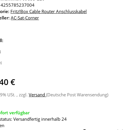
4255785237004
orie:
Fritz!Box Cable Router Anschlusskabel
ller:
AC-Sat-Corner
l:
:
e:
40 €
19% USt. , zzgl.
Versand
(Deutsche Post Warensendung)
fort verfügbar
status: Versandfertig innerhalb 24
en