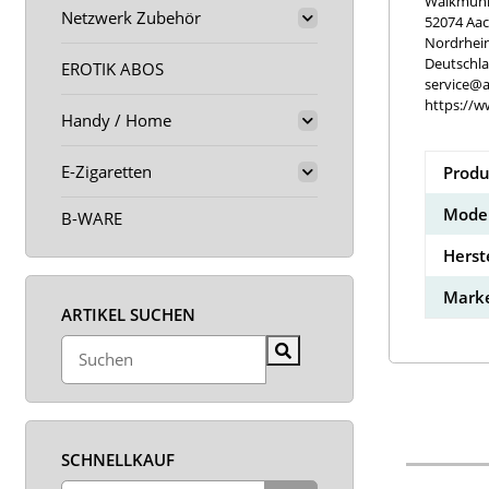
Walkmühle
Netzwerk Zubehör
52074 Aa
Nordrhei
Deutschl
EROTIK ABOS
service@a
https://w
Handy / Home
E-Zigaretten
Produ
Model
B-WARE
Herst
Marke
ARTIKEL SUCHEN
SCHNELLKAUF