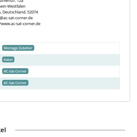
hlenstr. 12a
ein-Westfalen
, Deutschland, 52074
e@ac-sat-corner.de
//www.ac-sat-corner.de
Montage Zubehör
Kabel
AC-Sat-Corner
AC-Sat-Corner
kel