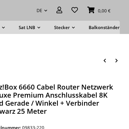
DE
0,00 €
Sat LNB
Stecker
Balkonständer
tz!Box 6660 Cabel Router Netzwerk
uxe Premium Anschlusskabel 8K
d Gerade / Winkel + Verbinder
warz 25 Meter
kelnummer:
09833-220