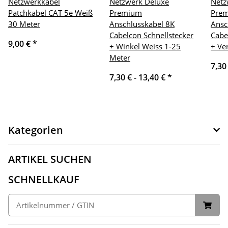
Netzwerkkabel
Netzwerk Deluxe
Netz
Patchkabel CAT 5e Weiß
Premium
Pre
30 Meter
Anschlusskabel 8K
Ansc
Cabelcon Schnellstecker
Cabe
9,00 €
*
+ Winkel Weiss 1-25
+ Ve
Meter
7,30
7,30 € -
13,40 €
*
Kategorien
ARTIKEL SUCHEN
SCHNELLKAUF