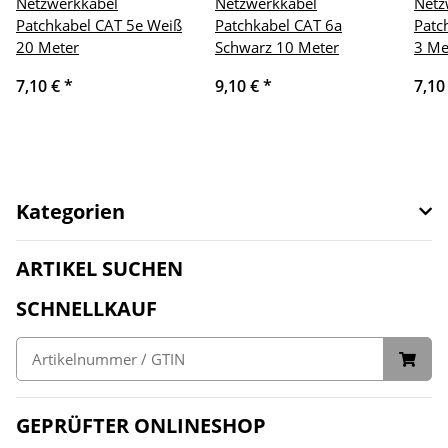
Netzwerkkabel
Netzwerkkabel
Netz
Patchkabel CAT 5e Weiß
Patchkabel CAT 6a
Patc
20 Meter
Schwarz 10 Meter
3 Me
7,10 €
*
9,10 €
*
7,10
Kategorien
ARTIKEL SUCHEN
SCHNELLKAUF
GEPRÜFTER ONLINESHOP