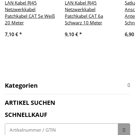
LAN Kabel RJ45
LAN Kabel RJ45
Satk
Netzwerkkabel
Netzwerkkabel
Ansc
Patchkabel CAT 5e Weiß
Patchkabel CAT 6a
Ante
20 Meter
Schwarz 10 Meter
Schn
7,10 €
*
9,10 €
*
6,90
Kategorien
ARTIKEL SUCHEN
SCHNELLKAUF