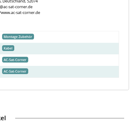
, Deutschland, 52074
e@ac-sat-corner.de
//www.ac-sat-corner.de
Montage Zubehör
Kabel
AC-Sat-Corner
AC-Sat-Corner
kel