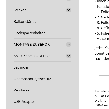
- Innenl
- Isolat
Stecker
- 1. Fol
- 2. Gef
Balkonständer
- 3. Fol
- 4. Gef
Dachsparrenhalter
- 5. Fol
- Außen
MONTAGE ZUBEHÖR
Jedes Ka
Somit ge
SAT / Kabel ZUBEHÖR
nach der
Satfinder
Überspannungsschutz
Verstärker
Herstel
AC-Sat-Co
Walkmühle
USB Adapter
52074 Aa