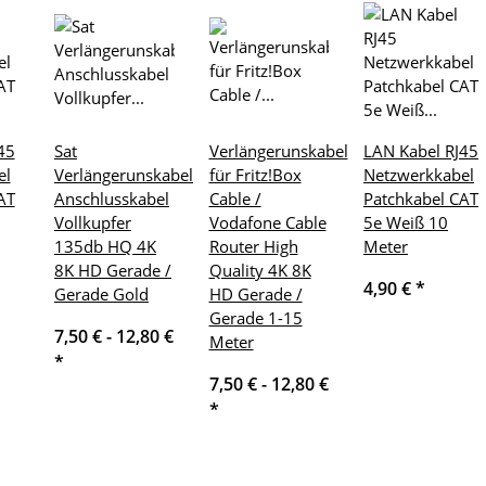
45
Sat
Verlängerunskabel
LAN Kabel RJ45
el
Verlängerunskabel
für Fritz!Box
Netzwerkkabel
AT
Anschlusskabel
Cable /
Patchkabel CAT
Vollkupfer
Vodafone Cable
5e Weiß 10
135db HQ 4K
Router High
Meter
8K HD Gerade /
Quality 4K 8K
4,90 €
*
Gerade Gold
HD Gerade /
Gerade 1-15
7,50 € -
12,80 €
Meter
*
7,50 € -
12,80 €
*