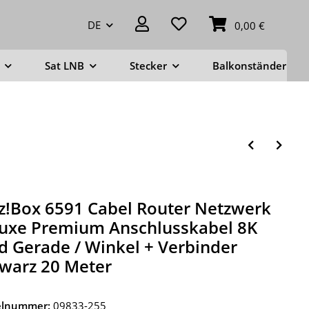
DE
0,00 €
Sat LNB
Stecker
Balkonständer
tz!Box 6591 Cabel Router Netzwerk
uxe Premium Anschlusskabel 8K
d Gerade / Winkel + Verbinder
warz 20 Meter
kelnummer:
09833-255