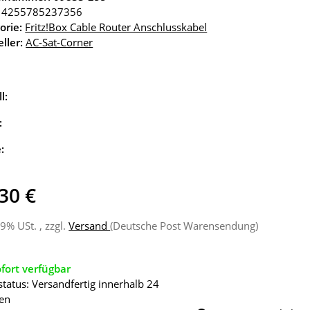
4255785237356
orie:
Fritz!Box Cable Router Anschlusskabel
ller:
AC-Sat-Corner
l:
:
e:
30 €
19% USt. , zzgl.
Versand
(Deutsche Post Warensendung)
fort verfügbar
status: Versandfertig innerhalb 24
en