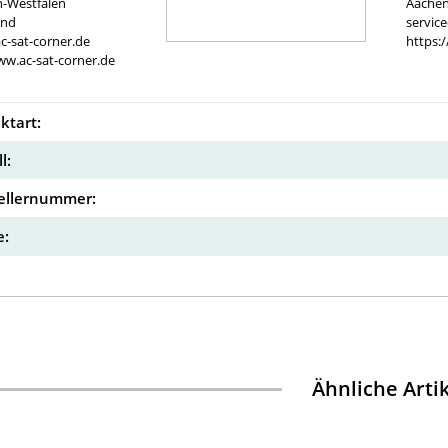
n-Westfalen
Aachen
and
servic
c-sat-corner.de
https:
ww.ac-sat-corner.de
ktart:
l:
ellernummer:
:
Ähnliche Arti