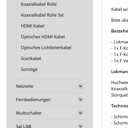
Koaxialkabel Rolle
Kabel wir
Koaxialkabel Rolle Set
Bitte üb
HDMI Kabel
Bestehe
Optisches HDMI Kabel
- Lokma
Optisches Lichtleiterkabel
- 1x F-K
- 1x F-K
Scartkabel
- 1x F-V
Sonstige
Lokmann
Hochwer
Netzteile
Koaxialk
Störquel
Fernbedienungen
Technis
Multischalter
- Schirm
- Schir
Sat LNB