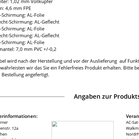
eiter: 1,02 mm Vollkupfer
ion: 4,6 mm FPE
ie-Schirmung: AL-Folie
lecht-Schirmung: AL-Geflecht
ie-Schirmung: AL-Folie
lecht-Schirmung: AL-Geflecht
ie-Schirmung: AL-Folie
mantel: 7,0 mm PVC +/-0,2
bel wird nach der Herstellung und vor der Auslieferung auf Funk
währleisten wir das Sie ein Fehlerfreies Produkt erhalten. Bitte 
 Bestellung angefertigt.
Angaben zur Produkts
lerinformationen:
Veran
rner
AC-Sat
nstr. 12a
Walkmü
chen
Nordrh