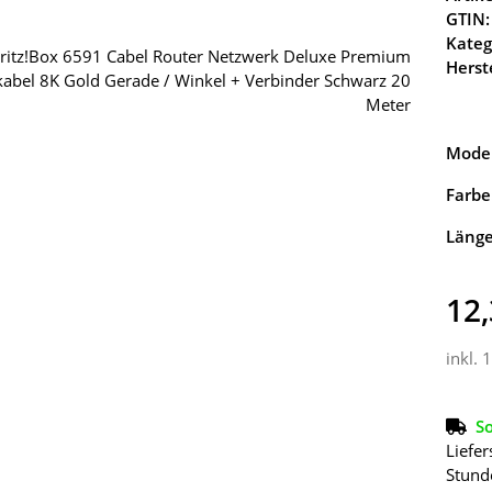
GTIN:
Kateg
Herste
Model
Farbe
Läng
12,
inkl. 
So
Liefer
Stund