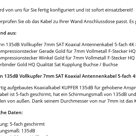
d von uns für Sie fertig konfiguriert und ist sofort einsatzbereit!
erprüfen Sie ob das Kabel zu Ihrer Wand Anschlussdose passt. E
nd aus:
nn 135dB Vollkupfer 7mm SAT Koaxial Antennenkabel 5-fach 4K
ompressionstecker Gerade Gold für 7mm Vollmetall F-Stecker HQ 
ompressionstecker Winkel Gold für 7mm Vollmetall F-Stecker HQ 
erbinder Gold HQ Qualität Sat Kupplung Buchse / Buchse
 135dB Vollkupfer 7mm SAT Koaxial Antennenkabel 5-fach 
tig aufgebautes Koaxialkabel KUPFER 135dB für gehobene Anspr
abel ist 5-fach geschirmt, hat ein Schirmungsmaß von 135dB und
len von außen. Dank seinem Durchmesser von nur 7mm ist das Koax
che Daten:
ung: 5-fach geschirmt
mungsmaß: 135dB