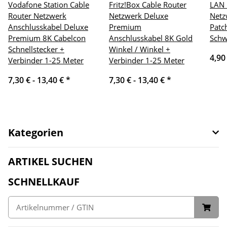
Vodafone Station Cable
Fritz!Box Cable Router
LAN 
Router Netzwerk
Netzwerk Deluxe
Netz
Anschlusskabel Deluxe
Premium
Patc
Premium 8K Cabelcon
Anschlusskabel 8K Gold
Schw
Schnellstecker +
Winkel / Winkel +
4,90
Verbinder 1-25 Meter
Verbinder 1-25 Meter
7,30 € -
13,40 €
*
7,30 € -
13,40 €
*
Kategorien
ARTIKEL SUCHEN
SCHNELLKAUF