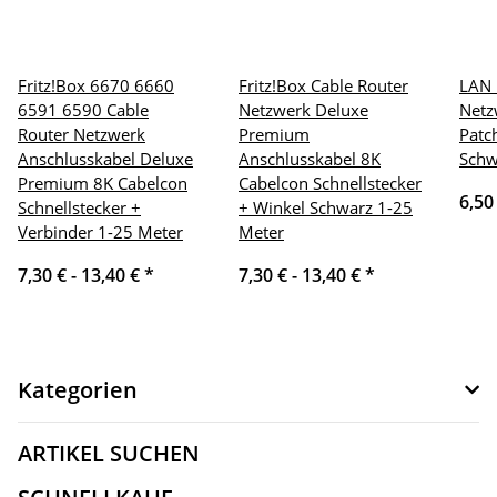
Fritz!Box 6670 6660
Fritz!Box Cable Router
LAN 
6591 6590 Cable
Netzwerk Deluxe
Netz
Router Netzwerk
Premium
Patc
Anschlusskabel Deluxe
Anschlusskabel 8K
Schw
Premium 8K Cabelcon
Cabelcon Schnellstecker
6,50
Schnellstecker +
+ Winkel Schwarz 1-25
Verbinder 1-25 Meter
Meter
7,30 € -
13,40 €
*
7,30 € -
13,40 €
*
Kategorien
ARTIKEL SUCHEN