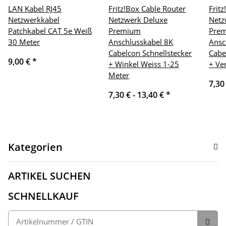
LAN Kabel RJ45
Fritz!Box Cable Router
Frit
Netzwerkkabel
Netzwerk Deluxe
Netz
Patchkabel CAT 5e Weiß
Premium
Pre
30 Meter
Anschlusskabel 8K
Ansc
Cabelcon Schnellstecker
Cabe
9,00 €
*
+ Winkel Weiss 1-25
+ Ve
Meter
7,30
7,30 € -
13,40 €
*
Kategorien
ARTIKEL SUCHEN
SCHNELLKAUF