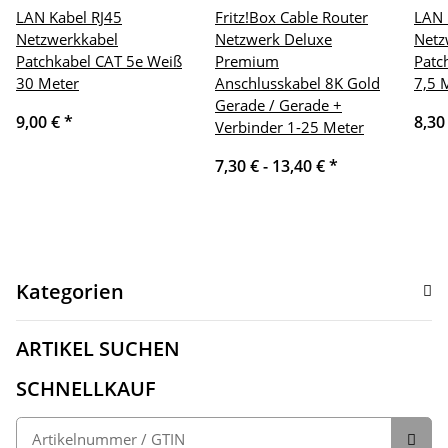
LAN Kabel RJ45
Fritz!Box Cable Router
LAN 
Netzwerkkabel
Netzwerk Deluxe
Netz
Patchkabel CAT 5e Weiß
Premium
Patc
30 Meter
Anschlusskabel 8K Gold
7,5 
Gerade / Gerade +
9,00 €
*
8,30
Verbinder 1-25 Meter
7,30 € -
13,40 €
*
Kategorien
ARTIKEL SUCHEN
SCHNELLKAUF