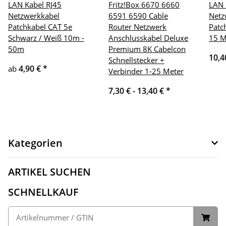
LAN Kabel RJ45
Fritz!Box 6670 6660
LAN 
Netzwerkkabel
6591 6590 Cable
Netz
Patchkabel CAT 5e
Router Netzwerk
Patc
Schwarz / Weiß 10m -
Anschlusskabel Deluxe
15 M
50m
Premium 8K Cabelcon
10,4
Schnellstecker +
4,90 €
*
ab
Verbinder 1-25 Meter
7,30 € -
13,40 €
*
Kategorien
ARTIKEL SUCHEN
SCHNELLKAUF