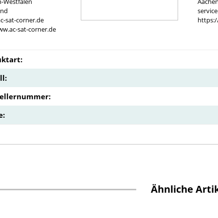
n-Westfalen
Aachen
and
servic
c-sat-corner.de
https:
ww.ac-sat-corner.de
ktart:
l:
tellernummer:
e:
Ähnliche Arti