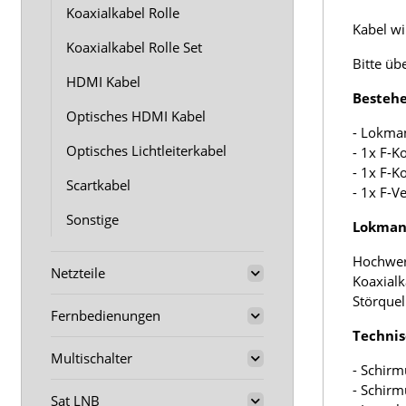
Koaxialkabel Rolle
Kabel wir
Koaxialkabel Rolle Set
Bitte üb
HDMI Kabel
Bestehe
Optisches HDMI Kabel
- Lokma
Optisches Lichtleiterkabel
- 1x F-K
- 1x F-K
Scartkabel
- 1x F-V
Sonstige
Lokmann
Hochwer
Netzteile
Koaxialk
Störquel
Fernbedienungen
Technis
Multischalter
- Schirm
- Schir
Sat LNB