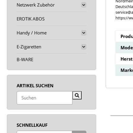
Nordrhei
Netzwerk Zubehör
Deutschl
service@a
https://w
EROTIK ABOS
Handy / Home
Produ
E-Zigaretten
Model
Hers
B-WARE
Mark
ARTIKEL SUCHEN
SCHNELLKAUF