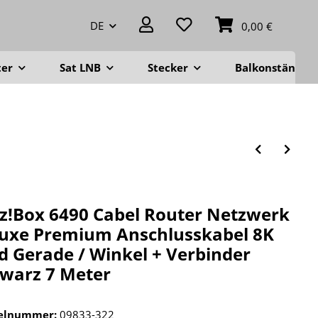
DE
0,00 €
ter
Sat LNB
Stecker
Balkonständer
tz!Box 6490 Cabel Router Netzwerk
uxe Premium Anschlusskabel 8K
d Gerade / Winkel + Verbinder
warz 7 Meter
kelnummer:
09833-322