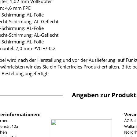
eiter: 1,02 mm Vollkupfer
ion: 4,6 mm FPE
ie-Schirmung: AL-Folie
lecht-Schirmung: AL-Geflecht
ie-Schirmung: AL-Folie
lecht-Schirmung: AL-Geflecht
ie-Schirmung: AL-Folie
mantel: 7,0 mm PVC +/-0,2
bel wird nach der Herstellung und vor der Auslieferung auf Funk
währleisten wir das Sie ein Fehlerfreies Produkt erhalten. Bitte 
 Bestellung angefertigt.
Angaben zur Produkt
lerinformationen:
Veran
rner
AC-Sat
nstr. 12a
Walkmü
chen
Nordrh