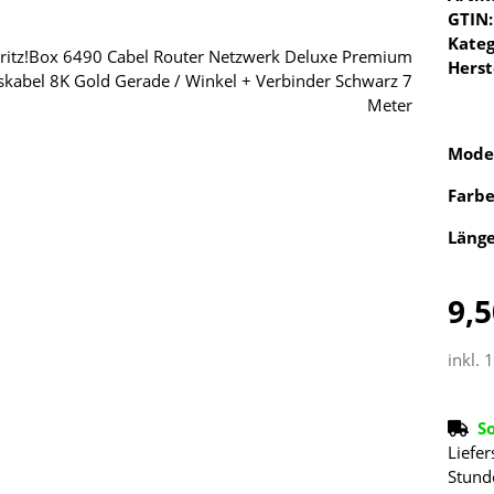
GTIN:
Kateg
Herst
Mode
Farb
Läng
9,5
inkl. 
S
Liefer
Stund