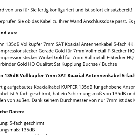
d von uns für Sie fertig konfiguriert und ist sofort einsatzbereit!
erprüfen Sie ob das Kabel zu Ihrer Wand Anschlussdose passt. E
nd aus:
nn 135dB Vollkupfer 7mm SAT Koaxial Antennenkabel 5-fach 4K
ompressionstecker Gerade Gold für 7mm Vollmetall F-Stecker HQ 
ompressionstecker Winkel Gold für 7mm Vollmetall F-Stecker HQ 
erbinder Gold HQ Qualität Sat Kupplung Buchse / Buchse
 135dB Vollkupfer 7mm SAT Koaxial Antennenkabel 5-fac
tig aufgebautes Koaxialkabel KUPFER 135dB für gehobene Anspr
abel ist 5-fach geschirmt, hat ein Schirmungsmaß von 135dB und
len von außen. Dank seinem Durchmesser von nur 7mm ist das Koax
che Daten:
ung: 5-fach geschirmt
mungsmaß: 135dB