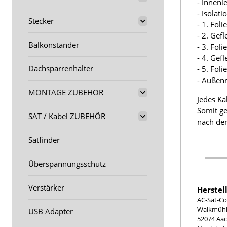
- Innenl
- Isolat
Stecker
- 1. Fol
- 2. Gef
Balkonständer
- 3. Fol
- 4. Gef
Dachsparrenhalter
- 5. Fol
- Außen
MONTAGE ZUBEHÖR
Jedes Ka
Somit ge
SAT / Kabel ZUBEHÖR
nach der
Satfinder
Überspannungsschutz
Verstärker
Herstel
AC-Sat-Co
Walkmühle
USB Adapter
52074 Aa