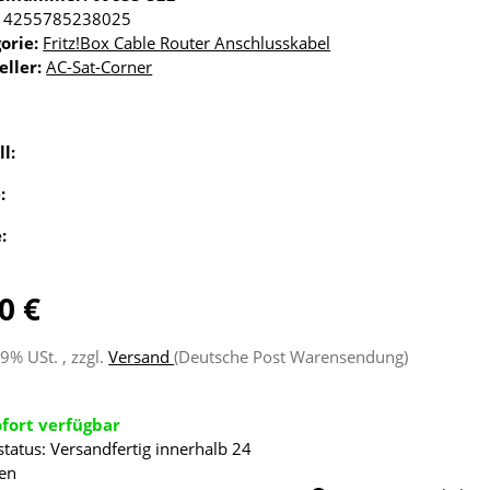
4255785238025
orie:
Fritz!Box Cable Router Anschlusskabel
eller:
AC-Sat-Corner
ll:
e:
e:
0 €
19% USt. , zzgl.
Versand
(Deutsche Post Warensendung)
ofort verfügbar
status: Versandfertig innerhalb 24
en