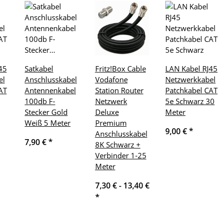
45
Satkabel
Fritz!Box Cable
LAN Kabel RJ45
el
Anschlusskabel
Vodafone
Netzwerkkabel
AT
Antennenkabel
Station Router
Patchkabel CAT
100db F-
Netzwerk
5e Schwarz 30
Stecker Gold
Deluxe
Meter
Weiß 5 Meter
Premium
9,00 €
*
Anschlusskabel
7,90 €
*
8K Schwarz +
Verbinder 1-25
Meter
7,30 € -
13,40 €
*